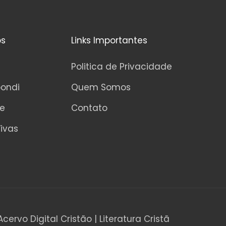
5
os
Links Importantes
Politica de Privacidade
pondi
Quem Somos
ne
Contato
ivas
Acervo Digital Cristão | Literatura Cristã