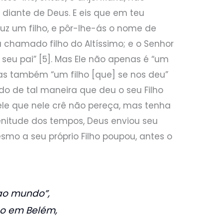
diante de Deus. E eis que em teu
uz um filho, e pôr-lhe-ás o nome de
á chamado filho do Altíssimo; e o Senhor
 seu pai” [5]. Mas Ele não apenas é “um
as também “um filho [que] se nos deu”
do de tal maneira que deu o seu Filho
ele que nele crê não pereça, mas tenha
plenitude dos tempos, Deus enviou seu
esmo a seu próprio Filho poupou, antes o
 ao mundo”,
o em Belém,