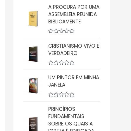
v
A PROCURA POR UMA
a
ASSEMBLEIA REUNIDA
l
i
BIBLICAMENTE
a
ç
ã
A
o
v
0
CRISTIANISMO VIVO E
a
d
VERDADEIRO
l
e
i
5
a
ç
A
ã
v
UM PINTOR EM MINHA
o
a
0
JANELA
l
d
i
e
a
5
ç
A
ã
v
PRINCÍPIOS
o
a
0
FUNDAMENTAIS
l
d
i
SOBRE OS QUAIS A
e
a
5