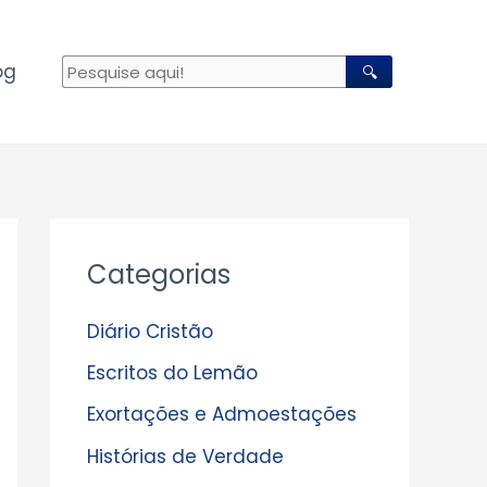
og
🔍
A
Categorias
r
q
Diário Cristão
u
Escritos do Lemão
i
Exortações e Admoestações
v
Histórias de Verdade
o