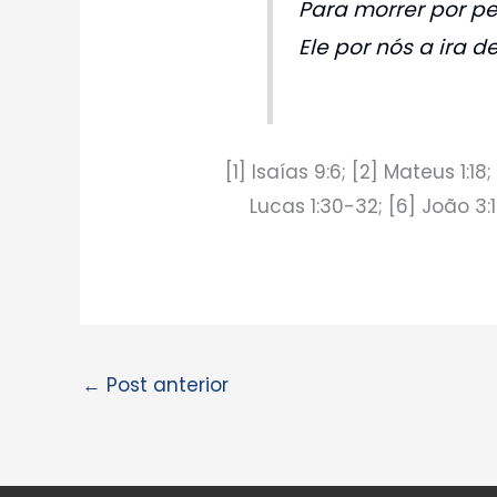
Para morrer por p
Ele por nós a ira 
[1] Isaías 9:6; [2] Mateus 1:18
Lucas 1:30-32; [6] João 3:
←
Post anterior