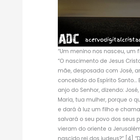
“Um menino nos nasceu, um fil
“O nascimento de Jesus Cristo
mãe, desposada com José, an
concebido do Espírito Santo…
anjo do Senhor, dizendo: José,
Maria, tua mulher, porque o qu
e dará à luz um filho e cham
salvará o seu povo dos seus p
vieram do oriente a Jerusalé
nascido rei dos judeus?” [4] “D