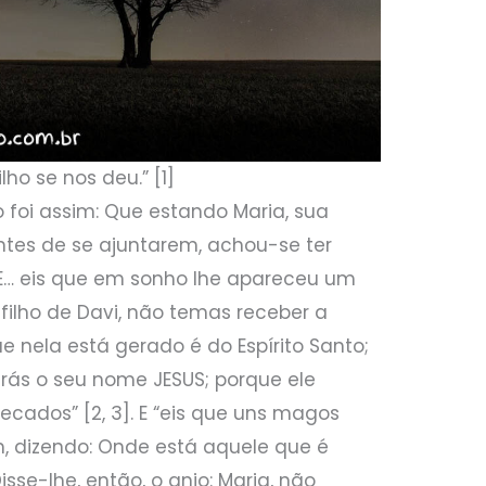
ho se nos deu.” [1]
 foi assim: Que estando Maria, sua
tes de se ajuntarem, achou-se ter
 E… eis que em sonho lhe apareceu um
 filho de Davi, não temas receber a
e nela está gerado é do Espírito Santo;
arás o seu nome JESUS; porque ele
ecados” [2, 3]. E “eis que uns magos
m, dizendo: Onde está aquele que é
isse-lhe, então, o anjo: Maria, não