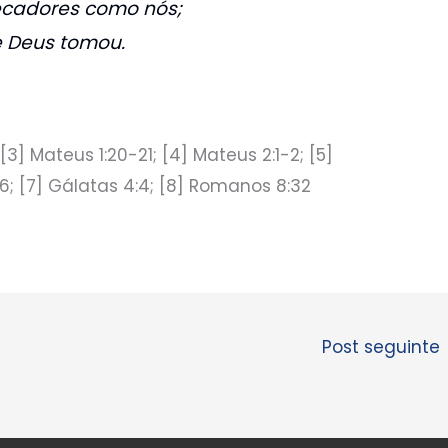
ecadores como nós;
de Deus tomou.
; [3] Mateus 1:20-21; [4] Mateus 2:1-2; [5]
16; [7] Gálatas 4:4; [8] Romanos 8:32
Post seguinte