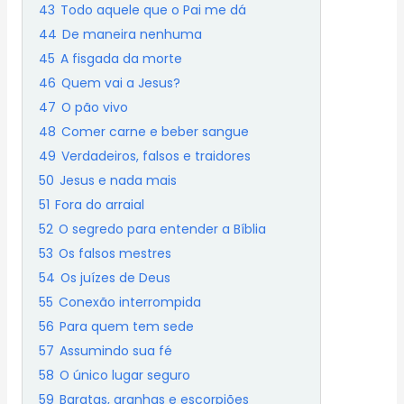
43
Todo aquele que o Pai me dá
44
De maneira nenhuma
45
A fisgada da morte
46
Quem vai a Jesus?
47
O pão vivo
48
Comer carne e beber sangue
49
Verdadeiros, falsos e traidores
50
Jesus e nada mais
51
Fora do arraial
52
O segredo para entender a Bíblia
53
Os falsos mestres
54
Os juízes de Deus
55
Conexão interrompida
56
Para quem tem sede
57
Assumindo sua fé
58
O único lugar seguro
59
Baratas, aranhas e escorpiões