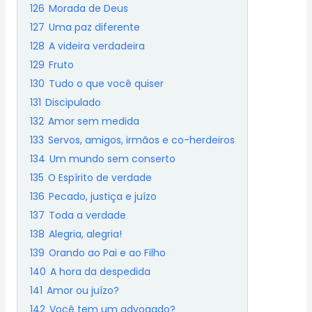
126
Morada de Deus
127
Uma paz diferente
128
A videira verdadeira
129
Fruto
130
Tudo o que você quiser
131
Discipulado
132
Amor sem medida
133
Servos, amigos, irmãos e co-herdeiros
134
Um mundo sem conserto
135
O Espírito de verdade
136
Pecado, justiça e juízo
137
Toda a verdade
138
Alegria, alegria!
139
Orando ao Pai e ao Filho
140
A hora da despedida
141
Amor ou juízo?
142
Você tem um advogado?