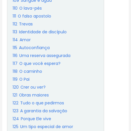
109
Sangue e agua
110
O lava-pés
111
O falso apostolo
112
Trevas
113
Identidade de discípulo
114
Amor
115
Autoconfiança
116
Uma reserva assegurada
117
O que você espera?
118
O caminho
119
O Pai
120
Crer ou ver?
121
Obras maiores
122
Tudo o que pedirmos
123
A garantia da salvação
124
Porque Ele vive
125
Um tipo especial de amor