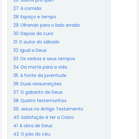
26
Salvos pra quê?
27
A comida
28
Espaço e tempo
29
Olhando para o lado errado
30
Depois da cura
31
O autor do sábado
32
Igual a Deus
33
Os verbos e seus tempos
34
Da morte para a vida
35
A fonte da juventude
36
Duas ressurreições
37
O gabarito de Deus
38
Quatro testemunhos
39
Jesus no Antigo Testamento
40
Satisfação é ter a Cristo
41
A obra de Deus
42
O pão do céu