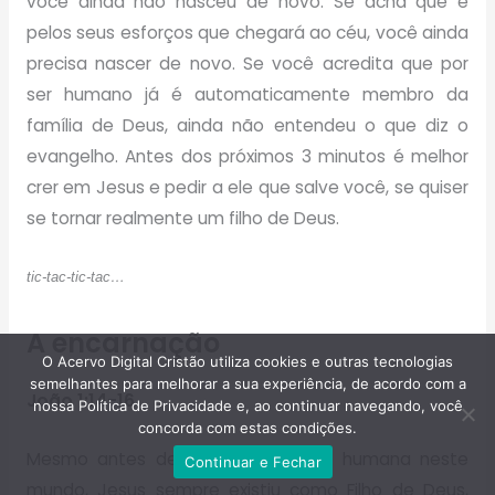
você ainda não nasceu de novo. Se acha que é
pelos seus esforços que chegará ao céu, você ainda
precisa nascer de novo. Se você acredita que por
ser humano já é automaticamente membro da
família de Deus, ainda não entendeu o que diz o
evangelho. Antes dos próximos 3 minutos é melhor
crer em Jesus e pedir a ele que salve você, se quiser
se tornar realmente um filho de Deus.
tic-tac-tic-tac…
A encarnação
O Acervo Digital Cristão utiliza cookies e outras tecnologias
semelhantes para melhorar a sua experiência, de acordo com a
João 1:14-16
nossa Política de Privacidade e, ao continuar navegando, você
concorda com estas condições.
Mesmo antes de nascer na forma humana neste
Continuar e Fechar
mundo, Jesus sempre existiu como Filho de Deus,