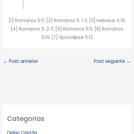
[1] Romanos 5:11; [2] Romanos 5: 1‑2; [3] Hebreus 4:16;
[4] Romanos 5: 2‑3; [5] Romanos 5:5; [6] Romanos
5:10; [7] Apocalipse 5:12
←
Post anterior
Post seguinte
→
A
Categorias
r
q
Diário Cristão