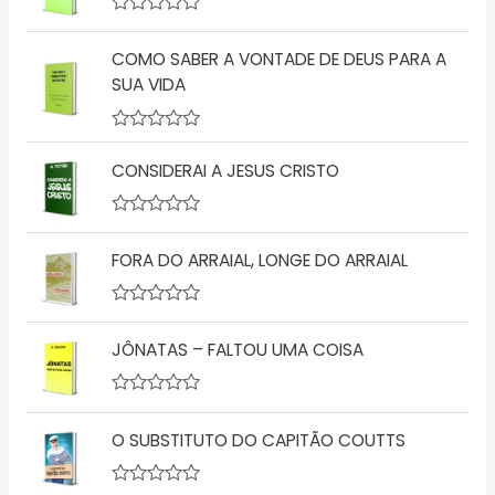
i
a
A
ç
v
ã
COMO SABER A VONTADE DE DEUS PARA A
a
o
l
SUA VIDA
0
i
d
a
e
ç
5
A
ã
v
o
CONSIDERAI A JESUS CRISTO
a
0
l
d
i
e
a
5
A
ç
v
FORA DO ARRAIAL, LONGE DO ARRAIAL
ã
a
o
l
0
i
d
a
A
e
ç
v
5
ã
JÔNATAS – FALTOU UMA COISA
a
o
l
0
i
d
a
A
e
ç
v
5
ã
O SUBSTITUTO DO CAPITÃO COUTTS
a
o
l
0
i
d
a