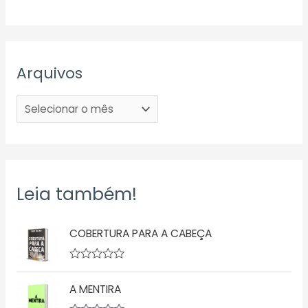
Arquivos
Leia também!
COBERTURA PARA A CABEÇA
A
v
A MENTIRA
a
l