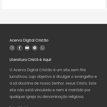
A
e
ç
v
5
ã
a
o
l
0
i
d
a
e
ç
5
ã
o
0
d
Acervo Digital Cristão
e
5
I
F
Y
T
W
n
a
o
e
h
s
c
u
l
a
t
e
t
e
t
a
b
u
g
s
Literatura Cristã é Aqui!
g
o
b
r
a
r
o
e
a
p
a
k
m
p
O Acervo Digital Cristão é um site sem fins
m
-
f
lucrativos, cujo objetivo é divulgar o evangelho e
a sã doutrina de nosso Senhor Jesus Cristo. Este
site não está vinculado e nem é mantido por
qualquer igreja ou denominação religiosa.