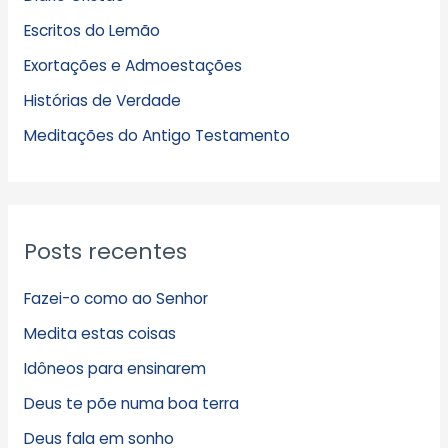
u
Escritos do Lemão
i
Exortações e Admoestações
v
Histórias de Verdade
o
s
Meditações do Antigo Testamento
Posts recentes
Fazei-o como ao Senhor
Medita estas coisas
Idôneos para ensinarem
Deus te põe numa boa terra
Deus fala em sonho