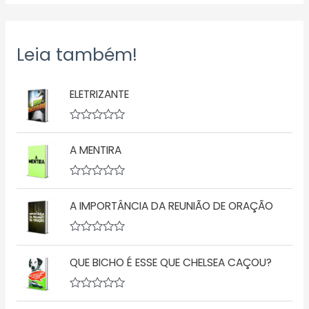
Leia também!
ELETRIZANTE
A
v
A MENTIRA
a
l
i
a
A
ç
v
ã
A IMPORTÂNCIA DA REUNIÃO DE ORAÇÃO
a
o
l
0
i
d
a
A
e
ç
v
5
ã
QUE BICHO É ESSE QUE CHELSEA CAÇOU?
a
o
l
0
i
d
a
A
e
ç
v