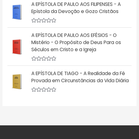
5
ã
A EPÍSTOLA DE PAULO AOS FILIPENSES - A
a
o
l
Epístola da Devoção e Gozo Cristãos
0
i
d
a
e
ç
5
A
ã
v
o
A EPÍSTOLA DE PAULO AOS EFÉSIOS - O
a
0
l
d
Mistério - O Propósito de Deus Para os
i
e
Séculos em Cristo e a Igreja
a
5
ç
ã
o
A
0
v
A EPÍSTOLA DE TIAGO - A Realidade da Fé
d
a
e
l
Provada em Circunstâncias da Vida Diária
5
i
a
ç
A
ã
v
o
a
0
l
d
i
e
a
5
ç
ã
o
0