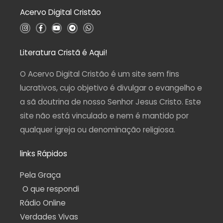
d
Acervo Digital Cristão
e
5
I
F
Y
T
W
n
a
o
e
h
s
c
u
l
a
t
e
t
e
t
a
b
u
g
s
Literatura Cristã é Aqui!
g
o
b
r
a
r
o
e
a
p
a
k
m
p
O Acervo Digital Cristão é um site sem fins
m
-
f
lucrativos, cujo objetivo é divulgar o evangelho e
a sã doutrina de nosso Senhor Jesus Cristo. Este
site não está vinculado e nem é mantido por
qualquer igreja ou denominação religiosa.
links Rápidos
Pela Graça
O que respondi
Rádio Online
Verdades Vivas