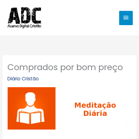
Ir
MEN
para
o
PRIN
conteúdo
Comprados por bom preço
Diário Cristão