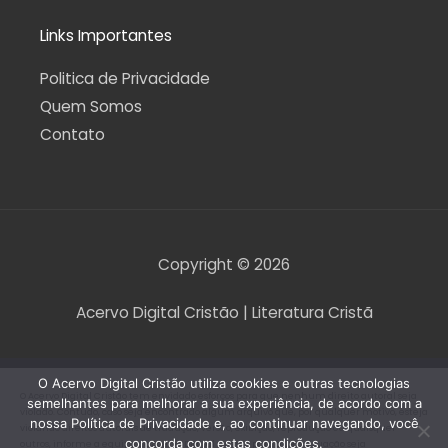
Links Importantes
Politica de Privacidade
Quem Somos
Contato
Copyright © 2026
Acervo Digital Cristão | Literatura Cristã
O Acervo Digital Cristão utiliza cookies e outras tecnologias
O Acervo Digital Cristão tem envidado esforços para que nenhum direito autoral seja
semelhantes para melhorar a sua experiência, de acordo com a
violado. Contudo, caso seja encontrado algum arquivo que, por qualquer motivo, esteja
nossa Política de Privacidade e, ao continuar navegando, você
violando direitos autorais de tradução, versão, exibição, reprodução ou quaisquer
concorda com estas condições.
outros, informe a equipe do Acervo Digital Cristão para que a situação seja