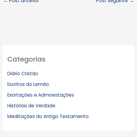
←
Post anterior
Post seguinte
→
A
Categorias
r
q
Diário Cristão
u
Escritos do Lemão
i
Exortações e Admoestações
v
Histórias de Verdade
o
s
Meditações do Antigo Testamento