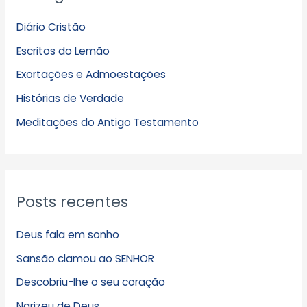
q
Diário Cristão
u
Escritos do Lemão
i
Exortações e Admoestações
v
Histórias de Verdade
o
s
Meditações do Antigo Testamento
Posts recentes
Deus fala em sonho
Sansão clamou ao SENHOR
Descobriu-lhe o seu coração
Narizeu de Deus