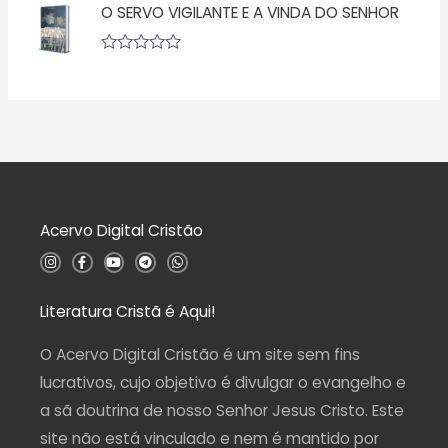
O SERVO VIGILANTE E A VINDA DO SENHOR
ã
a
o
l
0
i
d
a
A
e
ç
v
5
ã
a
o
l
0
i
d
a
e
ç
5
ã
o
0
d
Acervo Digital Cristão
e
5
I
F
Y
T
W
n
a
o
e
h
s
c
u
l
a
t
e
t
e
t
a
b
u
g
s
Literatura Cristã é Aqui!
g
o
b
r
a
r
o
e
a
p
a
k
m
p
O Acervo Digital Cristão é um site sem fins
m
-
f
lucrativos, cujo objetivo é divulgar o evangelho e
a sã doutrina de nosso Senhor Jesus Cristo. Este
site não está vinculado e nem é mantido por