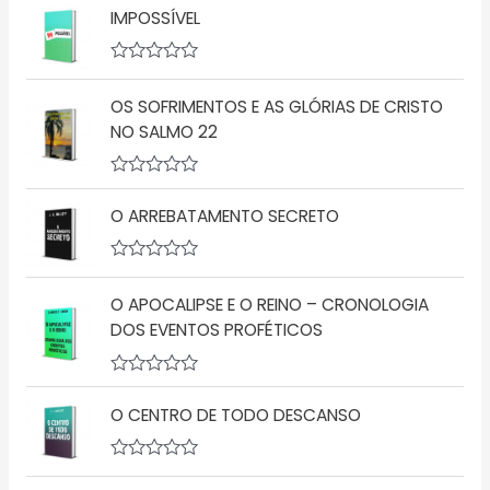
v
IMPOSSÍVEL
a
l
i
a
A
ç
v
ã
OS SOFRIMENTOS E AS GLÓRIAS DE CRISTO
a
o
l
NO SALMO 22
0
i
d
a
e
ç
5
A
ã
v
o
O ARREBATAMENTO SECRETO
a
0
l
d
i
e
a
5
A
ç
v
O APOCALIPSE E O REINO – CRONOLOGIA
ã
a
o
l
DOS EVENTOS PROFÉTICOS
0
i
d
a
e
ç
5
A
ã
v
o
O CENTRO DE TODO DESCANSO
a
0
l
d
i
e
a
5
A
ç
v