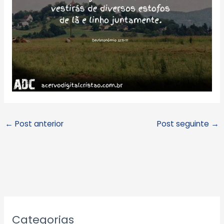
←
Post anterior
Post seguinte
→
A
Categorias
r