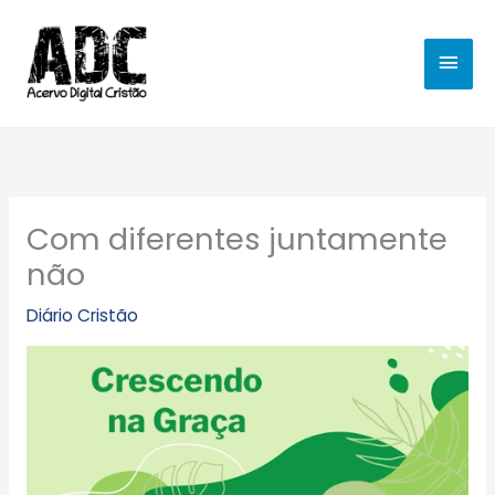
Ir
MEN
para
o
PRIN
conteúdo
Com diferentes juntamente
não
Diário Cristão