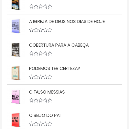
l
i
a
A
ç
v
ã
A IGREJA DE DEUS NOS DIAS DE HOJE
a
o
l
0
i
d
a
A
e
ç
v
5
ã
COBERTURA PARA A CABEÇA
a
o
l
0
i
d
a
A
e
ç
v
5
ã
PODEMOS TER CERTEZA?
a
o
l
0
i
d
a
A
e
ç
v
5
ã
O FALSO MESSIAS
a
o
l
0
i
d
a
A
e
ç
v
5
ã
O BEIJO DO PAI
a
o
l
0
i
d
a