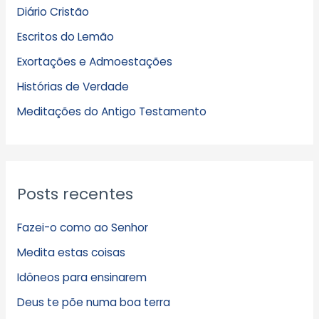
Diário Cristão
u
Escritos do Lemão
i
Exortações e Admoestações
v
Histórias de Verdade
o
s
Meditações do Antigo Testamento
Posts recentes
Fazei-o como ao Senhor
Medita estas coisas
Idôneos para ensinarem
Deus te põe numa boa terra