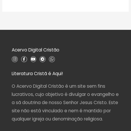
A
e
ç
v
5
ã
a
o
l
0
i
d
a
e
ç
5
ã
o
0
d
Acervo Digital Cristão
e
5
I
F
Y
T
W
n
a
o
e
h
s
c
u
l
a
t
e
t
e
t
a
b
u
g
s
Literatura Cristã é Aqui!
g
o
b
r
a
r
o
e
a
p
a
k
m
p
O Acervo Digital Cristão é um site sem fins
m
-
f
lucrativos, cujo objetivo é divulgar o evangelho e
a sã doutrina de nosso Senhor Jesus Cristo. Este
site não está vinculado e nem é mantido por
qualquer igreja ou denominação religiosa.