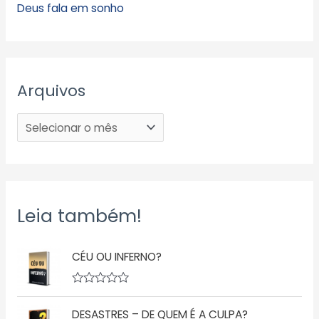
Deus fala em sonho
Arquivos
Leia também!
CÉU OU INFERNO?
A
v
DESASTRES – DE QUEM É A CULPA?
a