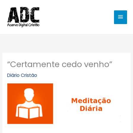
Ir
MEN
para
o
PRIN
conteúdo
“Certamente cedo venho”
Diário Cristão