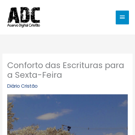
Ir
MEN
para
o
PRIN
conteúdo
Conforto das Escrituras para
a Sexta-Feira
Diário Cristão