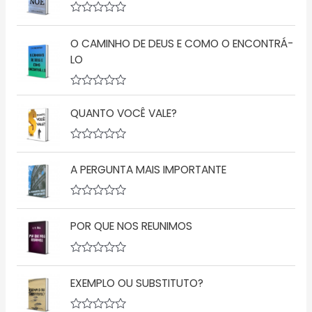
i
a
A
ç
v
ã
O CAMINHO DE DEUS E COMO O ENCONTRÁ-
a
o
l
LO
0
i
d
a
e
ç
5
A
ã
v
o
QUANTO VOCÊ VALE?
a
0
l
d
i
e
a
5
A
ç
v
A PERGUNTA MAIS IMPORTANTE
ã
a
o
l
0
i
d
a
A
e
ç
v
5
ã
POR QUE NOS REUNIMOS
a
o
l
0
i
d
a
A
e
ç
v
5
ã
EXEMPLO OU SUBSTITUTO?
a
o
l
0
i
d