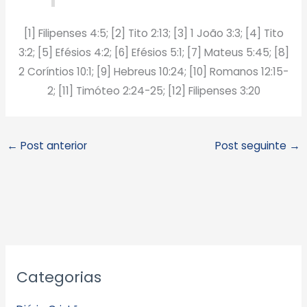
[1] Filipenses 4:5; [2] Tito 2:13; [3] 1 João 3:3; [4] Tito
3:2; [5] Efésios 4:2; [6] Efésios 5:1; [7] Mateus 5:45; [8]
2 Coríntios 10:1; [9] Hebreus 10:24; [10] Romanos 12:15-
2; [11] Timóteo 2:24-25; [12] Filipenses 3:20
←
Post anterior
Post seguinte
→
A
Categorias
r
q