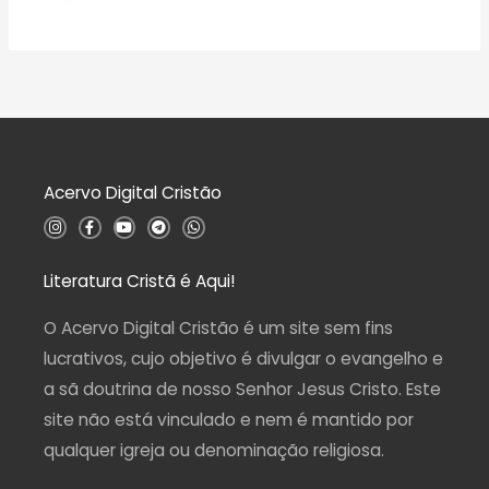
a
A
e
ç
v
5
ã
a
o
l
0
i
d
a
e
ç
5
ã
o
0
d
Acervo Digital Cristão
e
5
I
F
Y
T
W
n
a
o
e
h
s
c
u
l
a
t
e
t
e
t
a
b
u
g
s
Literatura Cristã é Aqui!
g
o
b
r
a
r
o
e
a
p
a
k
m
p
O Acervo Digital Cristão é um site sem fins
m
-
f
lucrativos, cujo objetivo é divulgar o evangelho e
a sã doutrina de nosso Senhor Jesus Cristo. Este
site não está vinculado e nem é mantido por
qualquer igreja ou denominação religiosa.