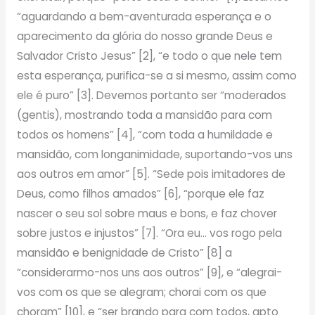
“aguardando a bem-aventurada esperança e o
aparecimento da glória do nosso grande Deus e
Salvador Cristo Jesus” [2], “e todo o que nele tem
esta esperança, purifica-se a si mesmo, assim como
ele é puro” [3]. Devemos portanto ser “moderados
(gentis), mostrando toda a mansidão para com
todos os homens” [4], “com toda a humildade e
mansidão, com longanimidade, suportando-vos uns
aos outros em amor” [5]. “Sede pois imitadores de
Deus, como filhos amados” [6], “porque ele faz
nascer o seu sol sobre maus e bons, e faz chover
sobre justos e injustos” [7]. “Ora eu… vos rogo pela
mansidão e benignidade de Cristo” [8] a
“considerarmo-nos uns aos outros” [9], e “alegrai-
vos com os que se alegram; chorai com os que
choram” [10], e “ser brando para com todos, apto