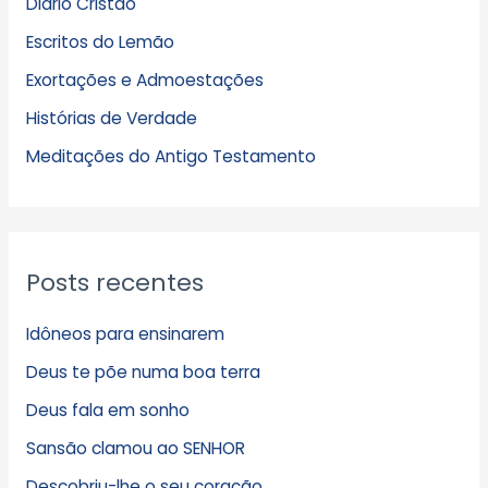
Diário Cristão
u
Escritos do Lemão
i
Exortações e Admoestações
v
Histórias de Verdade
o
s
Meditações do Antigo Testamento
Posts recentes
Idôneos para ensinarem
Deus te põe numa boa terra
Deus fala em sonho
Sansão clamou ao SENHOR
Descobriu-lhe o seu coração