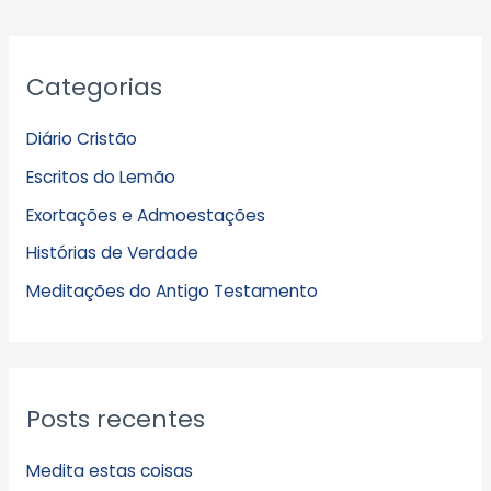
A
Categorias
r
q
Diário Cristão
u
Escritos do Lemão
i
Exortações e Admoestações
v
Histórias de Verdade
o
s
Meditações do Antigo Testamento
Posts recentes
Medita estas coisas