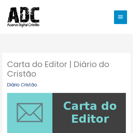
Ir
MEN
para
o
PRIN
conteúdo
Carta do Editor | Diário do
Cristão
Diário Cristão