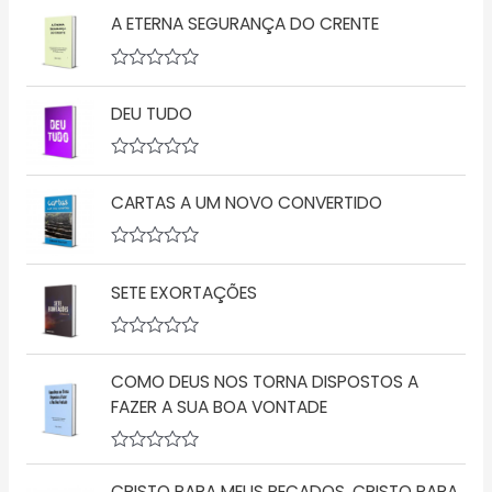
A ETERNA SEGURANÇA DO CRENTE
A
v
DEU TUDO
a
l
i
a
A
ç
v
ã
CARTAS A UM NOVO CONVERTIDO
a
o
l
0
i
d
a
A
e
ç
v
5
ã
SETE EXORTAÇÕES
a
o
l
0
i
d
a
A
e
ç
v
5
ã
COMO DEUS NOS TORNA DISPOSTOS A
a
o
l
FAZER A SUA BOA VONTADE
0
i
d
a
e
ç
5
A
ã
v
o
CRISTO PARA MEUS PECADOS, CRISTO PARA