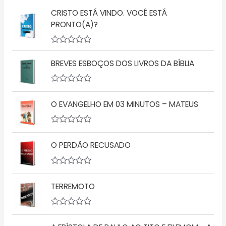
CRISTO ESTÁ VINDO. VOCÊ ESTÁ
PRONTO(A)?
A
v
BREVES ESBOÇOS DOS LIVROS DA BÍBLIA
a
l
i
a
A
ç
v
O EVANGELHO EM 03 MINUTOS – MATEUS
ã
a
o
l
0
i
d
a
A
e
ç
v
5
ã
O PERDÃO RECUSADO
a
o
l
0
i
d
a
A
e
ç
v
5
ã
TERREMOTO
a
o
l
0
i
d
a
A
e
ç
v
5
ã