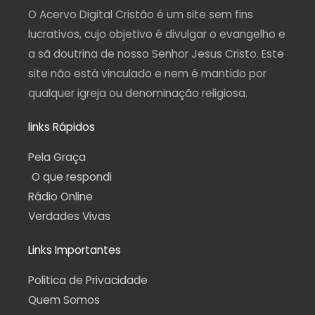
a
k
m
p
O Acervo Digital Cristão é um site sem fins
m
-
f
lucrativos, cujo objetivo é divulgar o evangelho e
a sã doutrina de nosso Senhor Jesus Cristo. Este
site não está vinculado e nem é mantido por
qualquer igreja ou denominação religiosa.
links Rápidos
Pela Graça
O que respondi
Rádio Online
Verdades Vivas
Links Importantes
Politica de Privacidade
Quem Somos