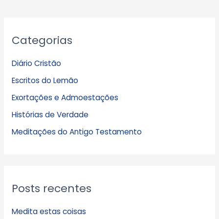
A
Categorias
r
q
Diário Cristão
u
Escritos do Lemão
i
Exortações e Admoestações
v
Histórias de Verdade
o
s
Meditações do Antigo Testamento
Posts recentes
Medita estas coisas