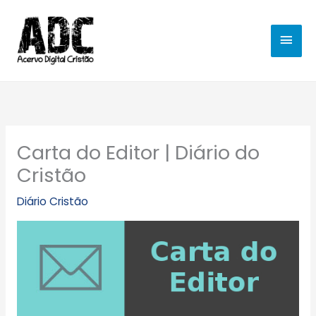
Ir
MEN
para
o
PRIN
conteúdo
Carta do Editor | Diário do
Cristão
Diário Cristão