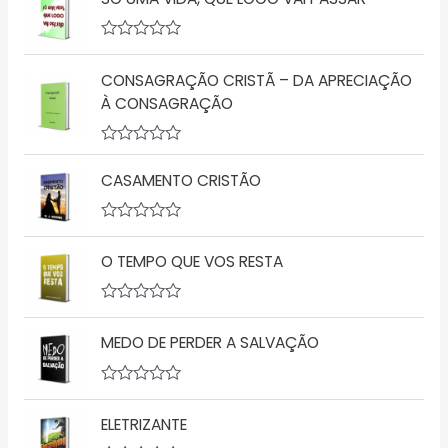
A
v
CONSAGRAÇÃO CRISTÃ – DA APRECIAÇÃO
a
l
À CONSAGRAÇÃO
i
a
ç
A
ã
v
o
CASAMENTO CRISTÃO
a
0
l
d
i
e
a
5
A
ç
v
O TEMPO QUE VOS RESTA
ã
a
o
l
0
i
d
a
A
e
ç
v
5
ã
MEDO DE PERDER A SALVAÇÃO
a
o
l
0
i
d
a
A
e
ç
v
5
ã
ELETRIZANTE
a
o
l