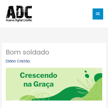
Ir
MEN
para
o
PRIN
conteúdo
Bom soldado
Diário Cristão