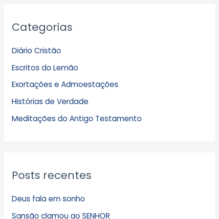
A
Categorias
r
q
Diário Cristão
u
Escritos do Lemão
i
Exortações e Admoestações
v
Histórias de Verdade
o
s
Meditações do Antigo Testamento
Posts recentes
Deus fala em sonho
Sansão clamou ao SENHOR