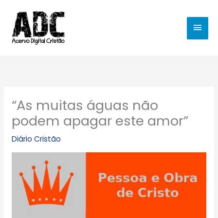
Ir
MEN
para
o
PRIN
conteúdo
“As muitas águas não
podem apagar este amor”
Diário Cristão