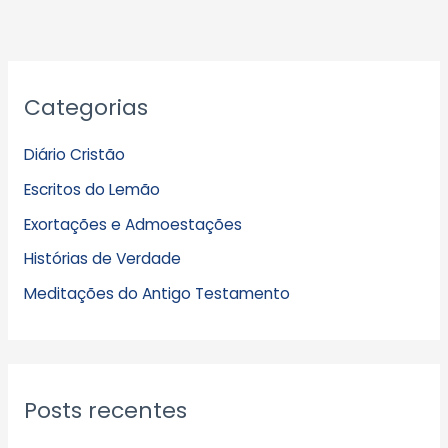
A
Categorias
r
q
Diário Cristão
u
Escritos do Lemão
i
Exortações e Admoestações
v
Histórias de Verdade
o
s
Meditações do Antigo Testamento
Posts recentes