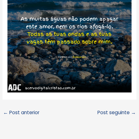
←
Post anterior
Post seguinte
→