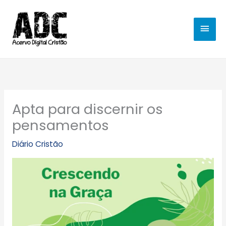
Ir
MEN
para
o
PRIN
conteúdo
Apta para discernir os
pensamentos
Diário Cristão