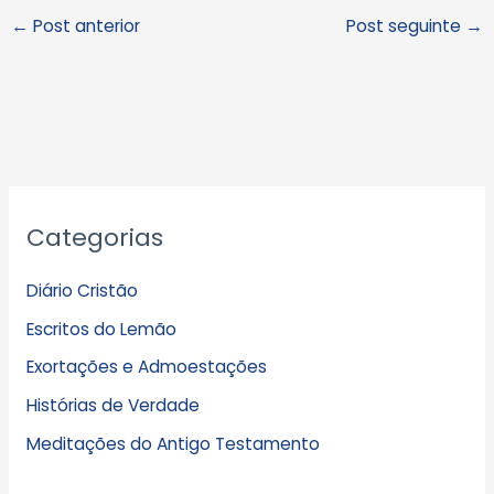
←
Post anterior
Post seguinte
→
A
Categorias
r
q
Diário Cristão
u
Escritos do Lemão
i
Exortações e Admoestações
v
Histórias de Verdade
o
s
Meditações do Antigo Testamento