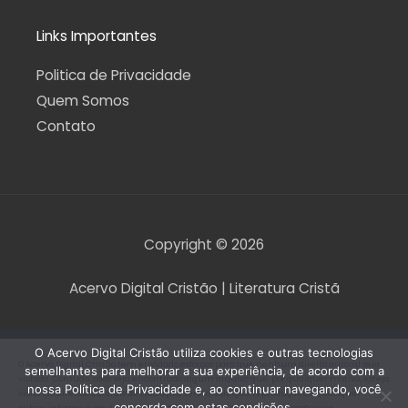
Links Importantes
Politica de Privacidade
Quem Somos
Contato
Copyright © 2026
Acervo Digital Cristão | Literatura Cristã
O Acervo Digital Cristão utiliza cookies e outras tecnologias
O Acervo Digital Cristão tem envidado esforços para que nenhum direito autoral seja
semelhantes para melhorar a sua experiência, de acordo com a
violado. Contudo, caso seja encontrado algum arquivo que, por qualquer motivo, esteja
nossa Política de Privacidade e, ao continuar navegando, você
violando direitos autorais de tradução, versão, exibição, reprodução ou quaisquer
concorda com estas condições.