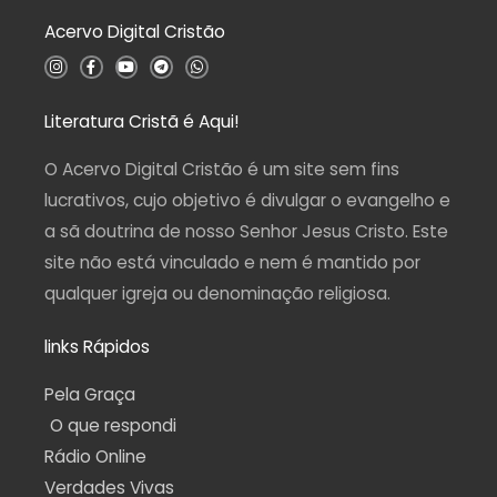
0
d
Acervo Digital Cristão
e
5
I
F
Y
T
W
n
a
o
e
h
s
c
u
l
a
t
e
t
e
t
a
b
u
g
s
Literatura Cristã é Aqui!
g
o
b
r
a
r
o
e
a
p
a
k
m
p
O Acervo Digital Cristão é um site sem fins
m
-
f
lucrativos, cujo objetivo é divulgar o evangelho e
a sã doutrina de nosso Senhor Jesus Cristo. Este
site não está vinculado e nem é mantido por
qualquer igreja ou denominação religiosa.
links Rápidos
Pela Graça
O que respondi
Rádio Online
Verdades Vivas