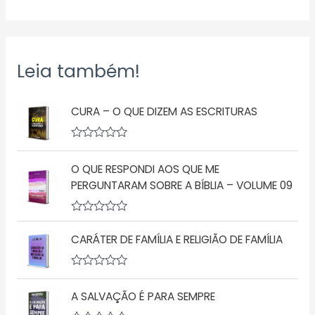
Leia também!
CURA – O QUE DIZEM AS ESCRITURAS
A
v
O QUE RESPONDI AOS QUE ME
a
l
PERGUNTARAM SOBRE A BÍBLIA – VOLUME 09
i
a
ç
A
ã
v
o
CARÁTER DE FAMÍLIA E RELIGIÃO DE FAMÍLIA
a
0
l
d
i
e
a
5
A
ç
v
A SALVAÇÃO É PARA SEMPRE
ã
a
o
l