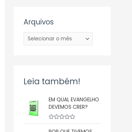
Arquivos
Leia também!
EM QUAL EVANGELHO
DEVEMOS CRER?
A
v
POR QUE TIVEMOS