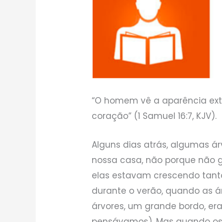
“O homem vê a aparência exte
coração” (1 Samuel 16:7, KJV).
Alguns dias atrás, algumas á
nossa casa, não porque não 
elas estavam crescendo tant
durante o verão, quando as á
árvores, um grande bordo, era
pensávamos). Mas quando os 