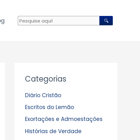
og
🔍
A
Categorias
r
q
Diário Cristão
u
Escritos do Lemão
i
Exortações e Admoestações
v
Histórias de Verdade
o