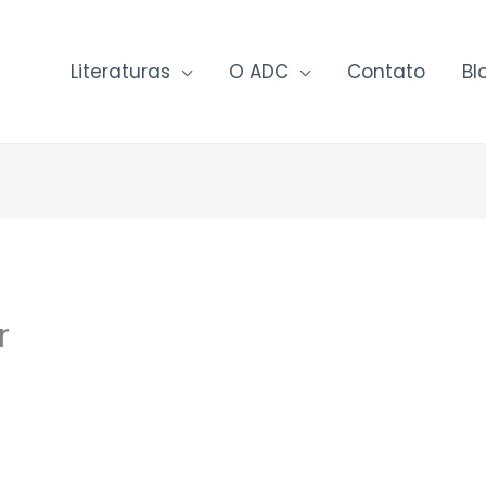
Literaturas
O ADC
Contato
Bl
r