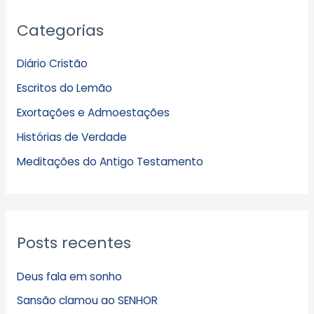
A
Categorias
r
q
Diário Cristão
u
Escritos do Lemão
i
Exortações e Admoestações
v
Histórias de Verdade
o
s
Meditações do Antigo Testamento
Posts recentes
Deus fala em sonho
Sansão clamou ao SENHOR