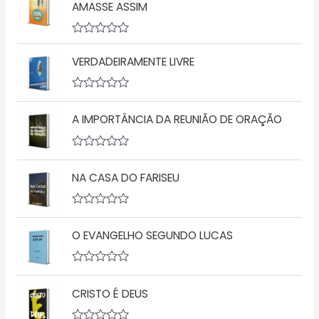
AMASSE ASSIM
A
v
VERDADEIRAMENTE LIVRE
a
l
i
a
A
ç
v
A IMPORTÂNCIA DA REUNIÃO DE ORAÇÃO
ã
a
o
l
0
i
d
a
A
e
ç
v
5
ã
NA CASA DO FARISEU
a
o
l
0
i
d
a
A
e
ç
v
5
ã
O EVANGELHO SEGUNDO LUCAS
a
o
l
0
i
d
a
A
e
ç
v
5
ã
CRISTO É DEUS
a
o
l
0
i