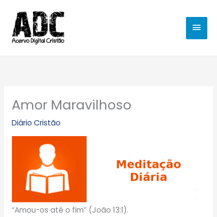
Ir
MEN
para
o
PRIN
conteúdo
Amor Maravilhoso
Diário Cristão
“Amou-os até o fim” (João 13:1).