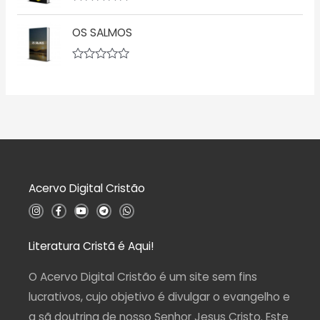
d
a
A
e
ç
v
5
ã
OS SALMOS
a
o
l
0
i
d
a
A
e
ç
v
5
ã
a
o
l
0
i
d
a
e
ç
5
ã
o
0
d
Acervo Digital Cristão
e
5
I
F
Y
T
W
n
a
o
e
h
s
c
u
l
a
t
e
t
e
t
a
b
u
g
s
Literatura Cristã é Aqui!
g
o
b
r
a
r
o
e
a
p
a
k
m
p
O Acervo Digital Cristão é um site sem fins
m
-
f
lucrativos, cujo objetivo é divulgar o evangelho e
a sã doutrina de nosso Senhor Jesus Cristo. Este