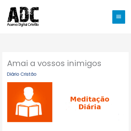
Ir
MEN
para
o
PRIN
conteúdo
Amai a vossos inimigos
Diário Cristão