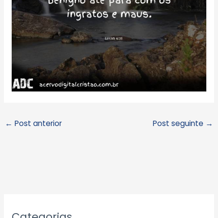
←
Post anterior
Post seguinte
→
A
Categorias
r