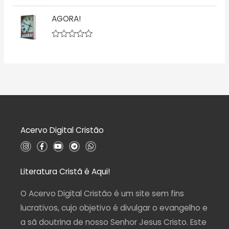
a
A
5
ç
v
AGORA!
ã
a
o
l
0
i
d
a
A
e
ç
v
5
ã
a
o
l
0
i
d
a
e
ç
5
ã
o
0
d
Acervo Digital Cristão
e
5
I
F
Y
T
W
n
a
o
e
h
s
c
u
l
a
t
e
t
e
t
a
b
u
g
s
Literatura Cristã é Aqui!
g
o
b
r
a
r
o
e
a
p
a
k
m
p
O Acervo Digital Cristão é um site sem fins
m
-
f
lucrativos, cujo objetivo é divulgar o evangelho e
a sã doutrina de nosso Senhor Jesus Cristo. Este