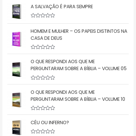
v
A SALVAÇÃO É PARA SEMPRE
a
l
i
a
A
ç
v
ã
HOMEM E MULHER – OS PAPEIS DISTINTOS NA
a
o
l
CASA DE DEUS
0
i
d
a
e
ç
5
A
ã
v
o
O QUE RESPONDI AOS QUE ME
a
0
l
d
PERGUNTARAM SOBRE A BÍBLIA – VOLUME 05
i
e
a
5
ç
A
ã
v
o
O QUE RESPONDI AOS QUE ME
a
0
l
PERGUNTARAM SOBRE A BÍBLIA – VOLUME 10
d
i
e
a
5
ç
A
ã
v
o
CÉU OU INFERNO?
a
0
l
d
i
e