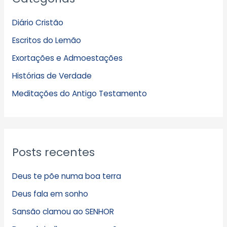
q
Diário Cristão
u
Escritos do Lemão
i
Exortações e Admoestações
v
Histórias de Verdade
o
s
Meditações do Antigo Testamento
Posts recentes
Deus te põe numa boa terra
Deus fala em sonho
Sansão clamou ao SENHOR