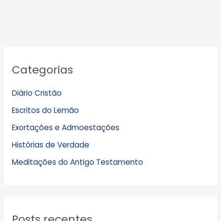
A
Categorias
r
q
Diário Cristão
u
Escritos do Lemão
i
Exortações e Admoestações
v
Histórias de Verdade
o
s
Meditações do Antigo Testamento
Posts recentes