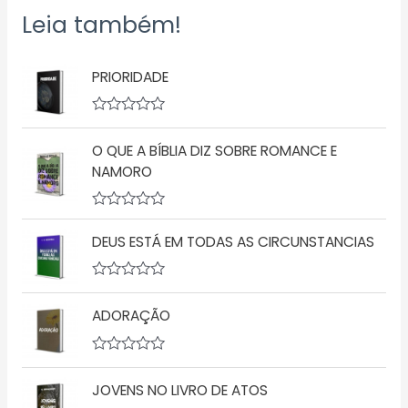
Leia também!
PRIORIDADE
A
v
O QUE A BÍBLIA DIZ SOBRE ROMANCE E
a
l
NAMORO
i
a
ç
A
ã
v
o
DEUS ESTÁ EM TODAS AS CIRCUNSTANCIAS
a
0
l
d
i
e
a
5
A
ç
v
ADORAÇÃO
ã
a
o
l
0
i
d
a
A
e
ç
v
5
ã
JOVENS NO LIVRO DE ATOS
a
o
l