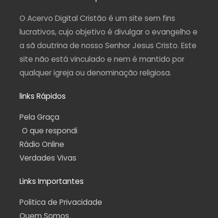
g
o
b
r
a
r
o
e
a
p
a
k
m
p
O Acervo Digital Cristão é um site sem fins
m
-
f
lucrativos, cujo objetivo é divulgar o evangelho e
a sã doutrina de nosso Senhor Jesus Cristo. Este
site não está vinculado e nem é mantido por
qualquer igreja ou denominação religiosa.
links Rápidos
Pela Graça
O que respondi
Rádio Online
Verdades Vivas
Links Importantes
Politica de Privacidade
Quem Somos