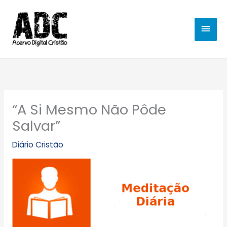
Ir
MEN
para
o
PRIN
conteúdo
“A Si Mesmo Não Pôde
Salvar”
Diário Cristão