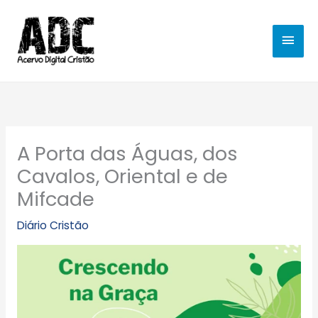
Ir
MEN
para
o
PRIN
conteúdo
A Porta das Águas, dos
Cavalos, Oriental e de
Mifcade
Diário Cristão