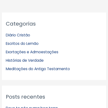
A
Categorias
r
q
Diário Cristão
u
Escritos do Lemão
i
Exortações e Admoestações
v
Histórias de Verdade
o
s
Meditações do Antigo Testamento
Posts recentes