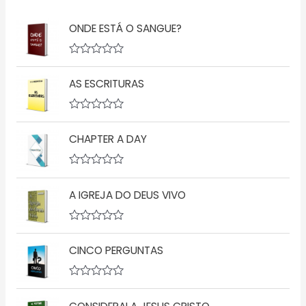
ONDE ESTÁ O SANGUE?
A
v
AS ESCRITURAS
a
l
i
a
A
ç
v
ã
CHAPTER A DAY
a
o
l
0
i
d
a
A
e
ç
v
5
ã
A IGREJA DO DEUS VIVO
a
o
l
0
i
d
a
A
e
ç
v
5
ã
CINCO PERGUNTAS
a
o
l
0
i
d
a
A
e
ç
v
5
ã