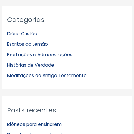
A
Categorias
r
q
Diário Cristão
u
Escritos do Lemão
i
Exortações e Admoestações
v
Histórias de Verdade
o
s
Meditações do Antigo Testamento
Posts recentes
Idôneos para ensinarem