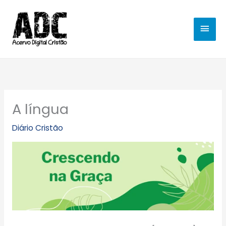
Ir
MEN
para
o
PRIN
conteúdo
A língua
Diário Cristão