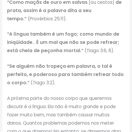
“Como maçãs de ouro em salvas
[ou cestos]
de
prata, assim é a palavra dita a seu
tempo.”
(Provérbios 25:11).
“A língua também é um fogo; como mundo de
iniqüidade
…
É um mal que não se pode refrear;
está cheia de peçonha mortal.”
(Tiago 3:6, 8).
“Se alguém não tropeça em palavra, o tal é
perfeito, e poderoso para também refrear todo
o corpo.”
(Tiago 3:2).
A próxima parte do nosso corpo que queremos
discutir é a língua. Ela não é muito grande e pode
fazer muito bem, mas também causar muitos
danos. Quantos problemas podemos nos meter
com o que dizemos! No entanto, se dissermos algo