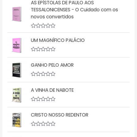
AS EPÍSTOLAS DE PAULO AOS
TESSALONICENSES - O Cuidado com os
novos convertidos
A
v
UM MAGNÍFICO PALÁCIO
a
l
i
a
A
ç
v
GANHO PELO AMOR
ã
a
o
l
0
i
d
a
A
e
ç
v
5
ã
A VINHA DE NABOTE
a
o
l
0
i
d
a
A
e
ç
v
5
ã
CRISTO NOSSO REDENTOR
a
o
l
0
i
d
a
A
e
ç
v
5