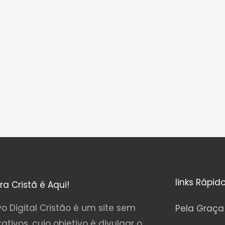
links Rápid
ura Cristã é Aqui!
o Digital Cristão é um site sem
Pela Graça
rativos, cujo objetivo é divulgar o