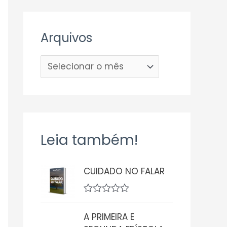
Arquivos
Leia também!
CUIDADO NO FALAR
A
v
A PRIMEIRA E
a
l