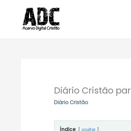
Ir
para
o
conteúdo
Diário Cristão pa
Diário Cristão
Índice
ocultar