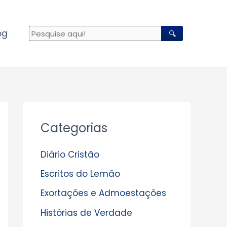
og
🔍
A
Categorias
r
q
Diário Cristão
u
Escritos do Lemão
i
Exortações e Admoestações
v
Histórias de Verdade
o