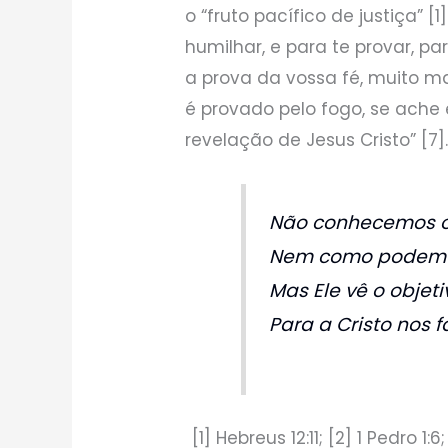
o “fruto pacífico de justiça” [
humilhar, e para te provar, pa
a prova da vossa fé, muito m
é provado pelo fogo, se ache e
revelação de Jesus Cristo” [7]
Não conhecemos o
Nem como podem o
Mas Ele vê o objet
Para a Cristo nos 
[1] Hebreus 12:11; [2] 1 Pedro 1:6