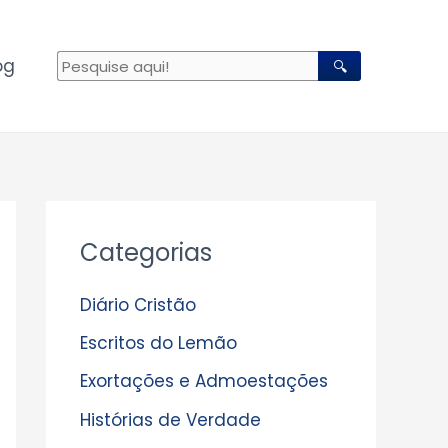
og
🔍
A
Categorias
r
q
Diário Cristão
u
Escritos do Lemão
i
Exortações e Admoestações
v
Histórias de Verdade
o