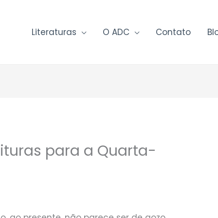
Literaturas
O ADC
Contato
Bl
ituras para a Quarta-
ão, ao presente, não parece ser de gozo,