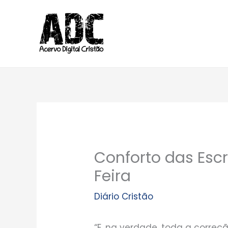
Ir
para
o
conteúdo
Conforto das Escr
Feira
Diário Cristão
“E, na verdade, toda a correç