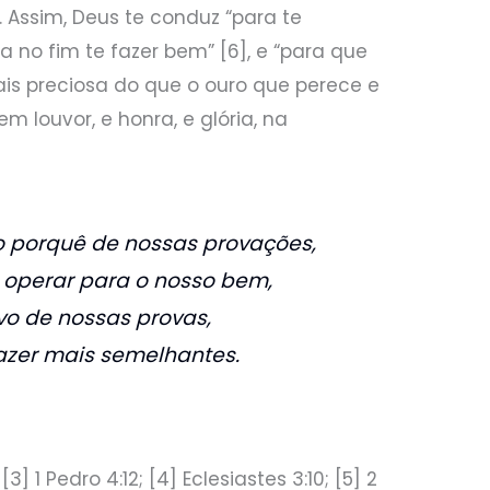
1]. Assim, Deus te conduz “para te
ra no fim te fazer bem” [6], e “para que
ais preciosa do que o ouro que perece e
m louvor, e honra, e glória, na
.
 porquê de nossas provações,
perar para o nosso bem,
ivo de nossas provas,
fazer mais semelhantes.
; [3] 1 Pedro 4:12; [4] Eclesiastes 3:10; [5] 2