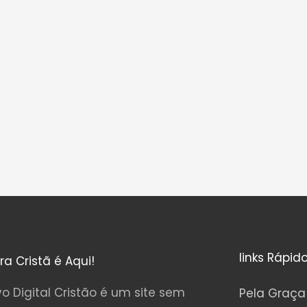
links Rápid
ura Cristã é Aqui!
o Digital Cristão é um site sem
Pela Graça