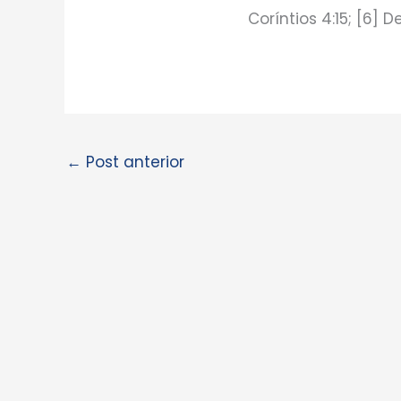
Coríntios 4:15; [6] D
←
Post anterior