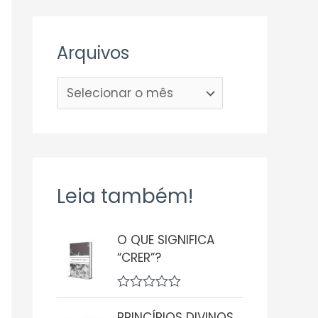
Arquivos
Leia também!
O QUE SIGNIFICA
“CRER”?
A
v
PRINCÍPIOS DIVINOS