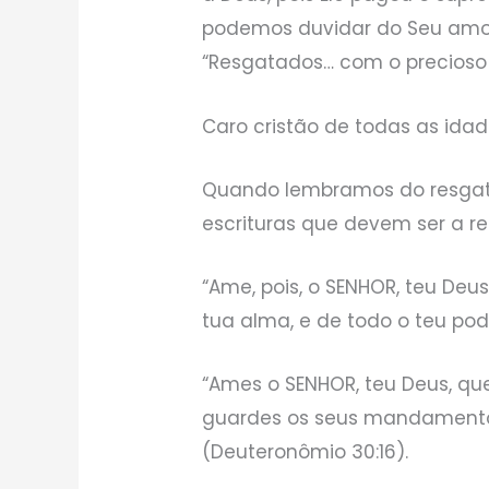
podemos duvidar do Seu amor
“Resgatados… com o precioso sa
Caro cristão de todas as ida
Quando lembramos do resgate
escrituras que devem ser a r
“Ame, pois, o SENHOR, teu Deu
tua alma, e de todo o teu pod
“Ames o SENHOR, teu Deus, q
guardes os seus mandamentos, 
(Deuteronômio 30:16).