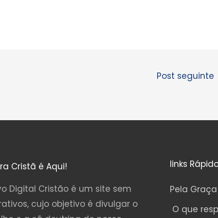
Post seguinte
links Rápid
ura Cristã é Aqui!
o Digital Cristão é um site sem
Pela Graça
rativos, cujo objetivo é divulgar o
O que res