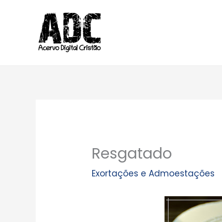
Ir
para
o
conteúdo
Resgatado
Exortações e Admoestações