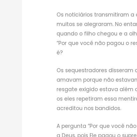
Os noticiários transmitiram 
muitos se alegraram. No enta
quando o filho chegou e a o
“Por que você não pagou o re
é?
Os sequestradores disseram 
amavam porque não estavam 
resgate exigido estava além
os eles repetiram essa menti
acreditou nos bandidos.
A pergunta “Por que você não
a Deus, pois Ele pagou o sup