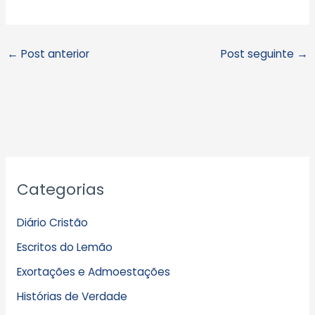
←
Post anterior
Post seguinte
→
A
Categorias
r
q
Diário Cristão
u
Escritos do Lemão
i
Exortações e Admoestações
v
Histórias de Verdade
o