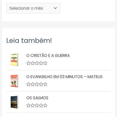
Leia também!
O CRISTÃO E A GUERRA
A
v
O EVANGELHO EM 03 MINUTOS – MATEUS
a
l
i
a
A
ç
v
ã
OS SALMOS
a
o
l
0
i
d
a
A
e
ç
v
5