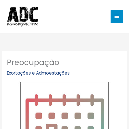
Ir
MEN
para
o
PRIN
conteúdo
Preocupação
Exortações e Admoestações