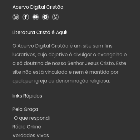
d
Acervo Digital Cristão
e
5
I
F
Y
T
W
n
a
o
e
h
s
c
u
l
a
t
e
t
e
t
a
b
u
g
s
Literatura Cristã é Aqui!
g
o
b
r
a
r
o
e
a
p
a
k
m
p
O Acervo Digital Cristão é um site sem fins
m
-
f
lucrativos, cujo objetivo é divulgar o evangelho e
a sã doutrina de nosso Senhor Jesus Cristo. Este
site não está vinculado e nem é mantido por
qualquer igreja ou denominação religiosa.
links Rápidos
Pela Graça
O que respondi
Rádio Online
Verdades Vivas