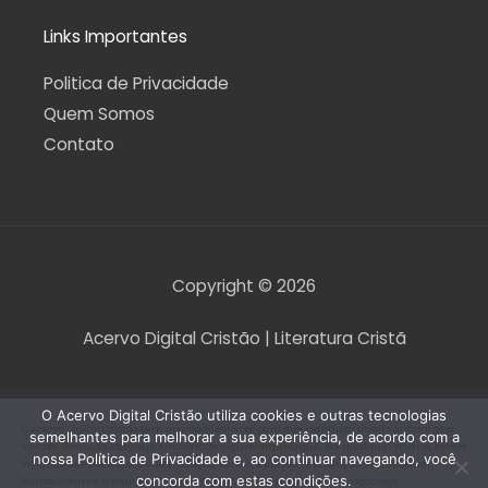
Links Importantes
Politica de Privacidade
Quem Somos
Contato
Copyright © 2026
Acervo Digital Cristão | Literatura Cristã
O Acervo Digital Cristão utiliza cookies e outras tecnologias
O Acervo Digital Cristão tem envidado esforços para que nenhum direito autoral seja
semelhantes para melhorar a sua experiência, de acordo com a
violado. Contudo, caso seja encontrado algum arquivo que, por qualquer motivo, esteja
nossa Política de Privacidade e, ao continuar navegando, você
violando direitos autorais de tradução, versão, exibição, reprodução ou quaisquer
concorda com estas condições.
outros, informe a equipe do Acervo Digital Cristão para que a situação seja