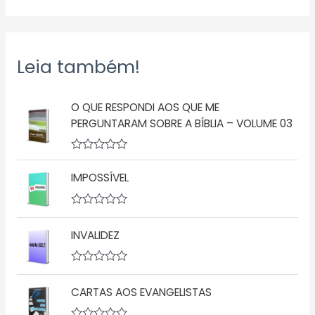
Leia também!
O QUE RESPONDI AOS QUE ME
PERGUNTARAM SOBRE A BÍBLIA – VOLUME 03
A
v
IMPOSSÍVEL
a
l
i
a
A
ç
v
INVALIDEZ
ã
a
o
l
0
i
d
a
A
e
ç
v
5
ã
CARTAS AOS EVANGELISTAS
a
o
l
0
i