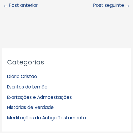
←
Post anterior
Post seguinte
→
A
Categorias
r
q
Diário Cristão
u
Escritos do Lemão
i
Exortações e Admoestações
v
Histórias de Verdade
o
s
Meditações do Antigo Testamento