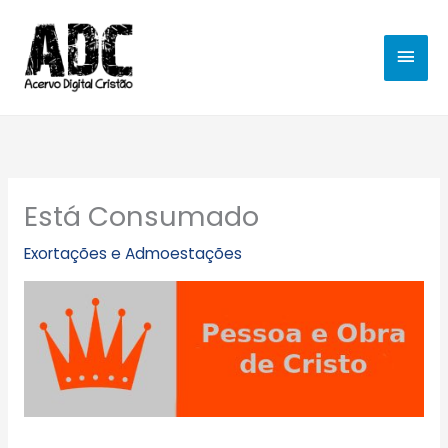
Ir
MEN
para
o
PRIN
conteúdo
Está Consumado
Exortações e Admoestações