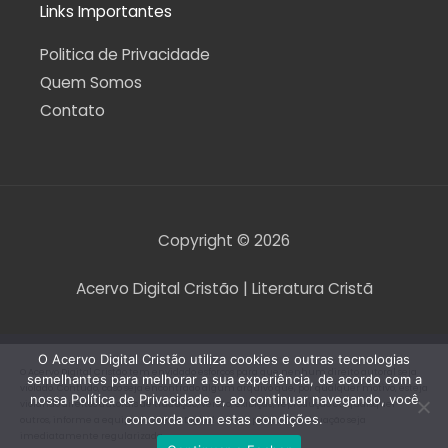
Links Importantes
Politica de Privacidade
Quem Somos
Contato
Copyright © 2026
Acervo Digital Cristão | Literatura Cristã
O Acervo Digital Cristão utiliza cookies e outras tecnologias
O Acervo Digital Cristão tem envidado esforços para que nenhum direito autoral seja
semelhantes para melhorar a sua experiência, de acordo com a
violado. Contudo, caso seja encontrado algum arquivo que, por qualquer motivo, esteja
nossa Política de Privacidade e, ao continuar navegando, você
violando direitos autorais de tradução, versão, exibição, reprodução ou quaisquer
concorda com estas condições.
outros, informe a equipe do Acervo Digital Cristão para que a situação seja
imediatamente regularizada.