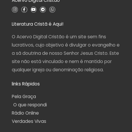
Acervo Digital Cristão
5
I
F
Y
T
W
n
a
o
e
h
s
c
u
l
a
t
e
t
e
t
a
b
u
g
s
Literatura Cristã é Aqui!
g
o
b
r
a
r
o
e
a
p
a
k
m
p
O Acervo Digital Cristão é um site sem fins
m
-
f
lucrativos, cujo objetivo é divulgar o evangelho e
a sã doutrina de nosso Senhor Jesus Cristo. Este
site não está vinculado e nem é mantido por
qualquer igreja ou denominação religiosa.
links Rápidos
Pela Graça
O que respondi
Rádio Online
Verdades Vivas