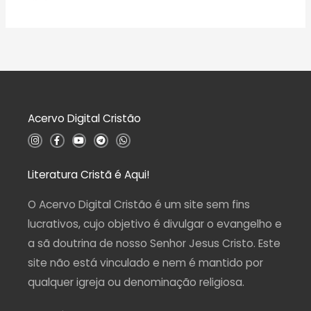
a
5
A
ç
v
ã
a
o
l
0
i
d
a
e
ç
5
ã
o
0
d
Acervo Digital Cristão
e
5
I
F
Y
T
W
n
a
o
e
h
s
c
u
l
a
t
e
t
e
t
a
b
u
g
s
Literatura Cristã é Aqui!
g
o
b
r
a
r
o
e
a
p
a
k
m
p
O Acervo Digital Cristão é um site sem fins
m
-
f
lucrativos, cujo objetivo é divulgar o evangelho e
a sã doutrina de nosso Senhor Jesus Cristo. Este
site não está vinculado e nem é mantido por
qualquer igreja ou denominação religiosa.