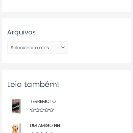
Arquivos
Leia também!
TERREMOTO
A
v
UM AMIGO FIEL
a
l