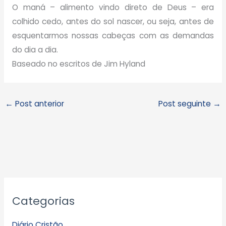
O maná – alimento vindo direto de Deus – era
colhido cedo, antes do sol nascer, ou seja, antes de
esquentarmos nossas cabeças com as demandas
do dia a dia.
Baseado no escritos de Jim Hyland
←
Post anterior
Post seguinte
→
A
Categorias
r
q
Diário Cristão