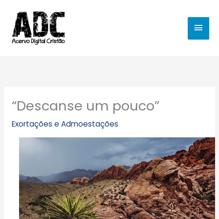
Ir
MEN
para
o
PRIN
conteúdo
“Descanse um pouco”
Exortações e Admoestações