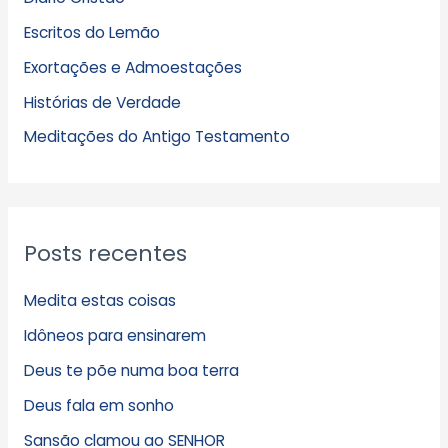
u
Escritos do Lemão
i
Exortações e Admoestações
v
Histórias de Verdade
o
s
Meditações do Antigo Testamento
Posts recentes
Medita estas coisas
Idôneos para ensinarem
Deus te põe numa boa terra
Deus fala em sonho
Sansão clamou ao SENHOR