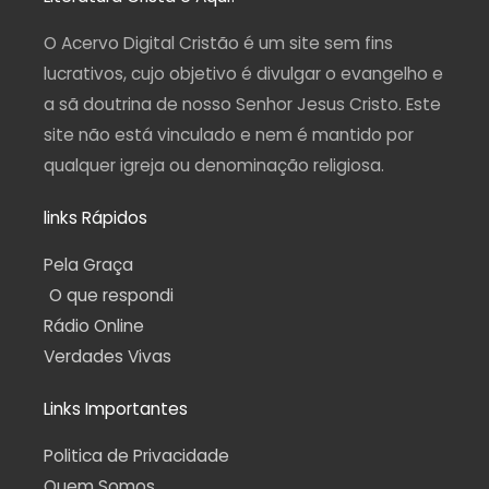
g
o
b
r
a
r
o
e
a
p
a
k
m
p
O Acervo Digital Cristão é um site sem fins
m
-
f
lucrativos, cujo objetivo é divulgar o evangelho e
a sã doutrina de nosso Senhor Jesus Cristo. Este
site não está vinculado e nem é mantido por
qualquer igreja ou denominação religiosa.
links Rápidos
Pela Graça
O que respondi
Rádio Online
Verdades Vivas
Links Importantes
Politica de Privacidade
Quem Somos