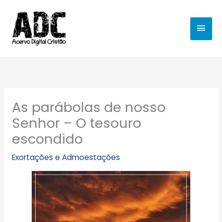
Ir
MEN
para
o
PRIN
conteúdo
As parábolas de nosso
Senhor – O tesouro
escondido
Exortações e Admoestações