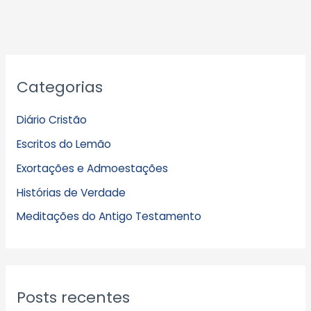
A
Categorias
r
q
Diário Cristão
u
Escritos do Lemão
i
Exortações e Admoestações
v
Histórias de Verdade
o
s
Meditações do Antigo Testamento
Posts recentes