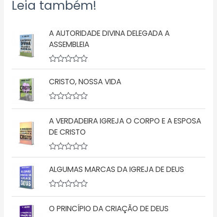
Leia também!
A AUTORIDADE DIVINA DELEGADA A
ASSEMBLEIA
A
v
CRISTO, NOSSA VIDA
a
l
i
a
A
ç
v
A VERDADEIRA IGREJA O CORPO E A ESPOSA
ã
a
o
l
DE CRISTO
0
i
d
a
e
ç
5
A
ã
v
o
ALGUMAS MARCAS DA IGREJA DE DEUS
a
0
l
d
i
e
a
5
A
ç
v
O PRINCÍPIO DA CRIAÇÃO DE DEUS
ã
a
o
l