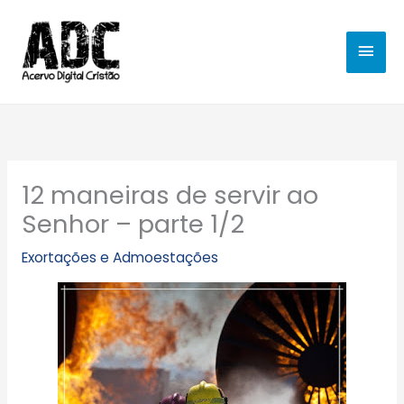
Ir
MEN
para
o
PRIN
conteúdo
12 maneiras de servir ao
Senhor – parte 1/2
Exortações e Admoestações