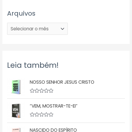
Arquivos
Leia também!
NOSSO SENHOR JESUS CRISTO
A
v
“VEM, MOSTRAR-TE-EI”
a
l
i
a
A
ç
v
ã
NASCIDO DO ESPÍRITO
a