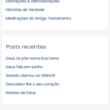
Exortações e Admoestações
v
Histórias de Verdade
o
s
Meditações do Antigo Testamento
Posts recentes
Deus te põe numa boa terra
Deus fala em sonho
Sansão clamou ao SENHOR
Descobriu-lhe o seu coração
Narizeu de Deus