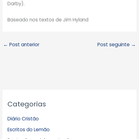
Darby).
Baseado nos textos de Jim Hyland
←
Post anterior
Post seguinte
→
A
Categorias
r
q
Diário Cristão
u
Escritos do Lemão
i