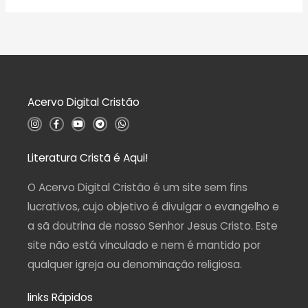
v
o
a
0
l
d
i
e
a
5
ç
ã
o
0
d
Acervo Digital Cristão
e
5
I
F
Y
T
W
n
a
o
e
h
s
c
u
l
a
t
e
t
e
t
a
b
u
g
s
Literatura Cristã é Aqui!
g
o
b
r
a
r
o
e
a
p
a
k
m
p
O Acervo Digital Cristão é um site sem fins
m
-
f
lucrativos, cujo objetivo é divulgar o evangelho e
a sã doutrina de nosso Senhor Jesus Cristo. Este
site não está vinculado e nem é mantido por
qualquer igreja ou denominação religiosa.
links Rápidos