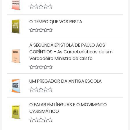
o
l
0
i
d
a
A
e
ç
v
5
ã
O TEMPO QUE VOS RESTA
a
o
l
0
i
d
a
A
e
ç
v
5
ã
A SEGUNDA EPÍSTOLA DE PAULO AOS
a
o
l
CORÍNTIOS - As Características de um
0
i
d
Verdadeiro Ministro de Cristo
a
e
ç
5
ã
o
A
0
v
d
UM PREGADOR DA ANTIGA ESCOLA
a
e
l
5
i
a
A
ç
v
O FALAR EM LÍNGUAS E O MOVIMENTO
ã
a
o
l
CARISMÁTICO
0
i
d
a
e
ç
5
A
ã