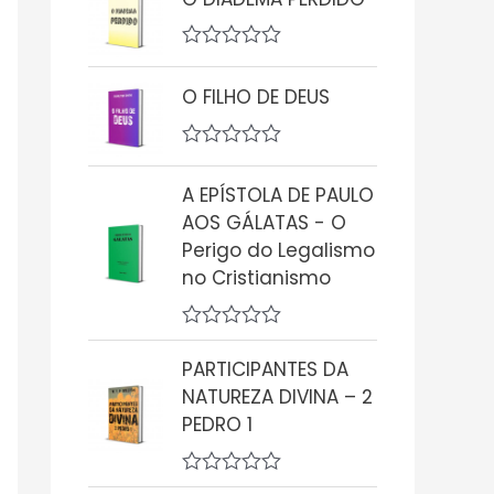
a
l
i
A
a
v
ç
O FILHO DE DEUS
a
ã
l
o
i
0
a
d
A
ç
e
v
A EPÍSTOLA DE PAULO
ã
5
a
o
l
AOS GÁLATAS - O
0
i
Perigo do Legalismo
d
a
e
ç
no Cristianismo
5
ã
o
0
A
d
v
PARTICIPANTES DA
e
a
5
NATUREZA DIVINA – 2
l
i
PEDRO 1
a
ç
ã
A
o