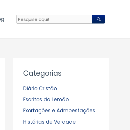
og
🔍
A
Categorias
r
q
Diário Cristão
u
Escritos do Lemão
i
Exortações e Admoestações
v
Histórias de Verdade
o