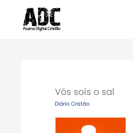
Ir
para
o
conteúdo
Vós sois o sal
Diário Cristão