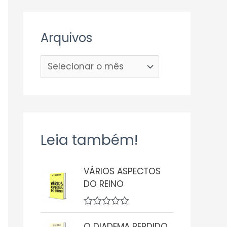
Arquivos
Leia também!
VÁRIOS ASPECTOS
DO REINO
A
v
O DIADEMA PERDIDO