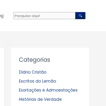
og
🔍
A
Categorias
r
q
Diário Cristão
u
Escritos do Lemão
i
Exortações e Admoestações
v
Histórias de Verdade
o