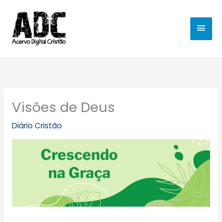
Ir
MEN
para
o
PRIN
conteúdo
Visões de Deus
Diário Cristão