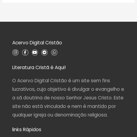
a
o
l
0
i
d
a
e
ç
5
ã
o
0
d
Acervo Digital Cristão
e
5
I
F
Y
T
W
n
a
o
e
h
s
c
u
l
a
t
e
t
e
t
a
b
u
g
s
Literatura Cristã é Aqui!
g
o
b
r
a
r
o
e
a
p
a
k
m
p
O Acervo Digital Cristão é um site sem fins
m
-
f
lucrativos, cujo objetivo é divulgar o evangelho e
a sã doutrina de nosso Senhor Jesus Cristo. Este
site não está vinculado e nem é mantido por
qualquer igreja ou denominação religiosa.
links Rápidos