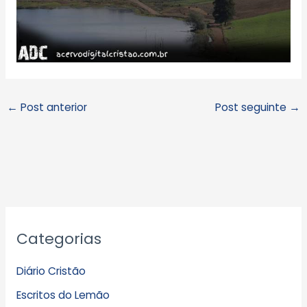
←
Post anterior
Post seguinte
→
A
Categorias
r
q
Diário Cristão
u
Escritos do Lemão
i