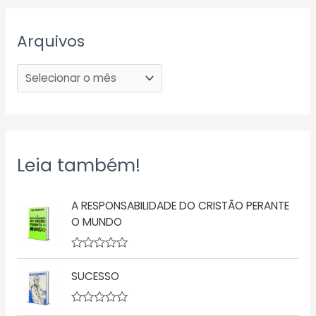
Arquivos
Leia também!
A RESPONSABILIDADE DO CRISTÃO PERANTE
O MUNDO
A
v
SUCESSO
a
l
i
a
A