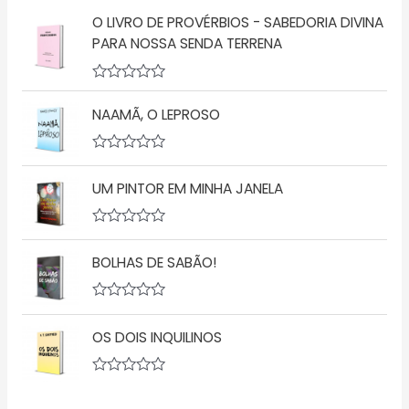
ç
v
O LIVRO DE PROVÉRBIOS - SABEDORIA DIVINA
ã
a
o
l
PARA NOSSA SENDA TERRENA
0
i
d
a
e
ç
5
A
ã
v
o
NAAMÃ, O LEPROSO
a
0
l
d
i
e
a
5
A
ç
v
UM PINTOR EM MINHA JANELA
ã
a
o
l
0
i
d
a
A
e
ç
v
5
ã
BOLHAS DE SABÃO!
a
o
l
0
i
d
a
A
e
ç
v
5
ã
OS DOIS INQUILINOS
a
o
l
0
i
d
a
A
e
ç
v
5
ã