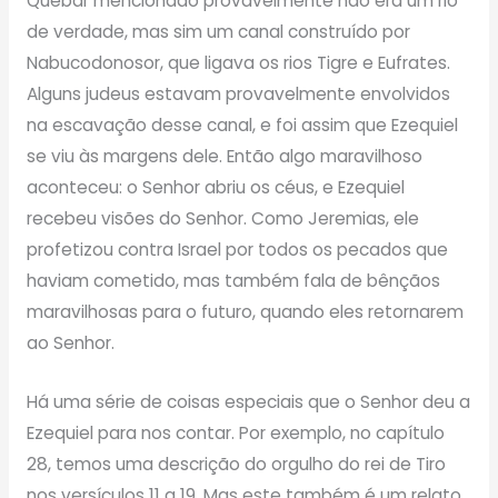
Quebar mencionado provavelmente não era um rio
de verdade, mas sim um canal construído por
Nabucodonosor, que ligava os rios Tigre e Eufrates.
Alguns judeus estavam provavelmente envolvidos
na escavação desse canal, e foi assim que Ezequiel
se viu às margens dele. Então algo maravilhoso
aconteceu: o Senhor abriu os céus, e Ezequiel
recebeu visões do Senhor. Como Jeremias, ele
profetizou contra Israel por todos os pecados que
haviam cometido, mas também fala de bênçãos
maravilhosas para o futuro, quando eles retornarem
ao Senhor.
Há uma série de coisas especiais que o Senhor deu a
Ezequiel para nos contar. Por exemplo, no capítulo
28, temos uma descrição do orgulho do rei de Tiro
nos versículos 11 a 19. Mas este também é um relato