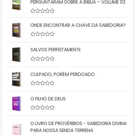
PERGUNTARAM SOBRE A BÍBLIA – VOLUME 03
A
v
ONDE ENCONTRAR A CHAVE DA SABEDORIA?
a
l
i
a
A
ç
v
SALVOS PERFEITAMENTE
ã
a
o
l
0
i
d
a
A
e
ç
v
5
ã
CULPADO, PORÉM PERDOADO
a
o
l
0
i
d
a
A
e
ç
v
5
ã
O FILHO DE DEUS
a
o
l
0
i
d
a
A
e
ç
v
5
ã
O LIVRO DE PROVÉRBIOS - SABEDORIA DIVINA
a
o
l
PARA NOSSA SENDA TERRENA
0
i