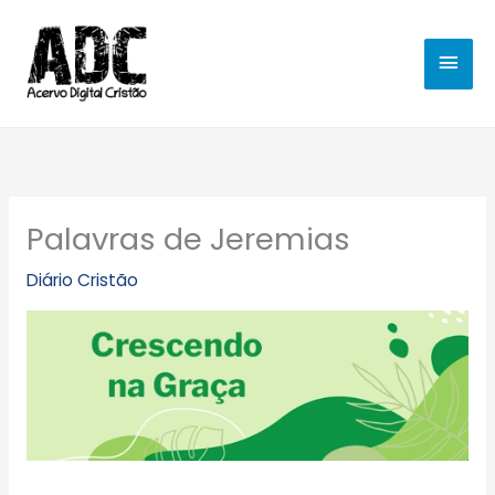
Ir
MEN
para
o
PRIN
conteúdo
Palavras de Jeremias
Diário Cristão