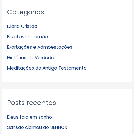
A
Categorias
r
q
Diário Cristão
u
Escritos do Lemão
i
Exortações e Admoestações
v
Histórias de Verdade
o
s
Meditações do Antigo Testamento
Posts recentes
Deus fala em sonho
Sansão clamou ao SENHOR