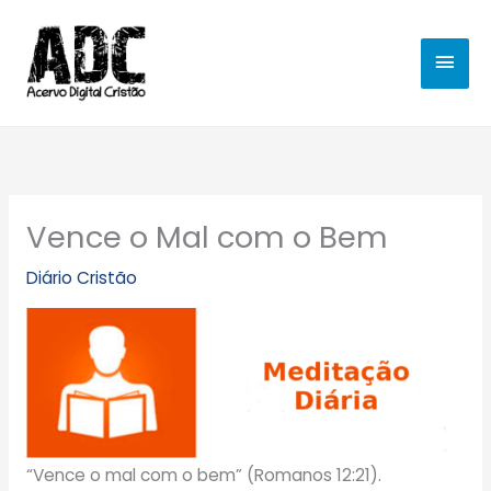
Ir
MEN
para
o
PRIN
conteúdo
Vence o Mal com o Bem
Diário Cristão
“Vence o mal com o bem” (Romanos 12:21).