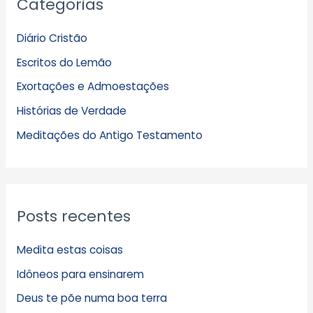
Categorias
r
q
Diário Cristão
u
Escritos do Lemão
i
Exortações e Admoestações
v
Histórias de Verdade
o
s
Meditações do Antigo Testamento
Posts recentes
Medita estas coisas
Idôneos para ensinarem
Deus te põe numa boa terra