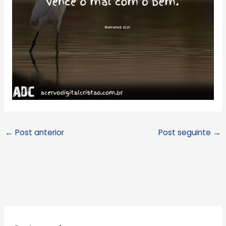
←
Post anterior
Post seguinte
→
A