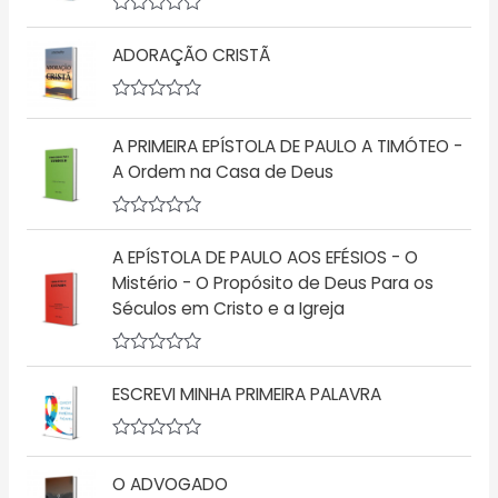
A
v
ADORAÇÃO CRISTÃ
a
l
i
a
A
ç
v
A PRIMEIRA EPÍSTOLA DE PAULO A TIMÓTEO -
ã
a
o
l
A Ordem na Casa de Deus
0
i
d
a
e
ç
5
A
ã
v
o
A EPÍSTOLA DE PAULO AOS EFÉSIOS - O
a
0
l
d
Mistério - O Propósito de Deus Para os
i
e
Séculos em Cristo e a Igreja
a
5
ç
ã
o
A
0
v
ESCREVI MINHA PRIMEIRA PALAVRA
d
a
e
l
5
i
a
A
ç
v
O ADVOGADO
ã
a