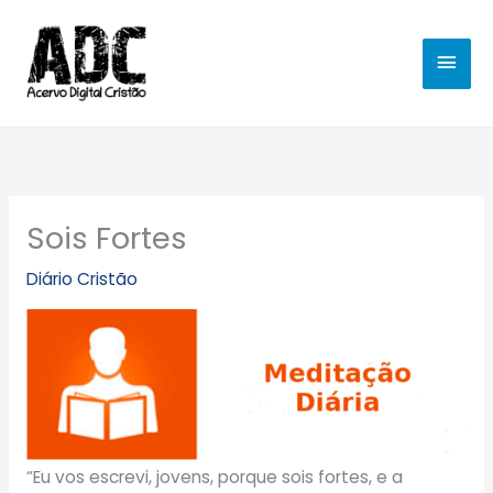
Ir
MEN
para
o
PRIN
conteúdo
Sois Fortes
Diário Cristão
“Eu vos escrevi, jovens, porque sois fortes, e a