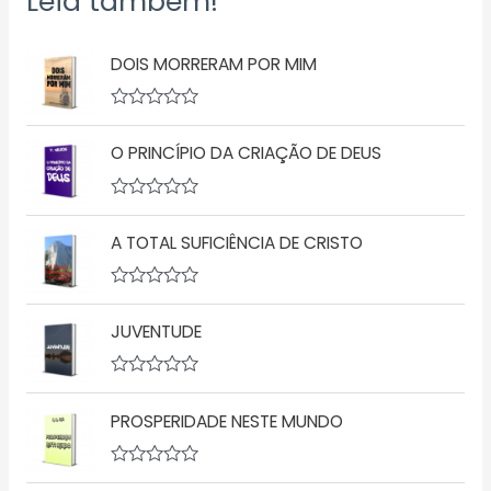
Leia também!
DOIS MORRERAM POR MIM
A
v
O PRINCÍPIO DA CRIAÇÃO DE DEUS
a
l
i
a
A
ç
v
ã
A TOTAL SUFICIÊNCIA DE CRISTO
a
o
l
0
i
d
a
A
e
ç
v
5
ã
JUVENTUDE
a
o
l
0
i
d
a
A
e
ç
v
5
ã
PROSPERIDADE NESTE MUNDO
a
o
l
0
i
d
a
A
e
ç