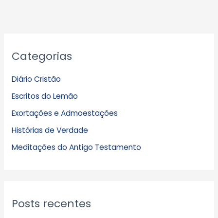
A
Categorias
r
q
Diário Cristão
u
Escritos do Lemão
i
Exortações e Admoestações
v
Histórias de Verdade
o
s
Meditações do Antigo Testamento
Posts recentes