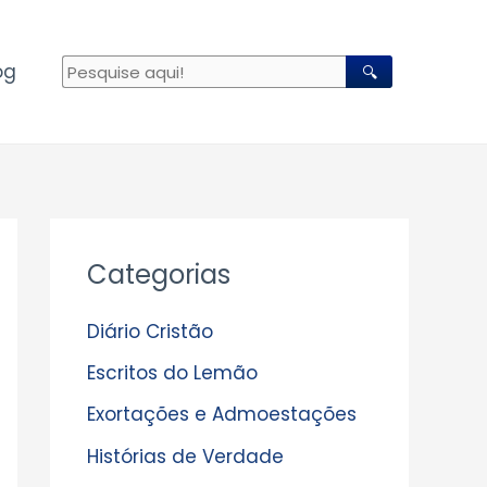
og
🔍
A
Categorias
r
q
Diário Cristão
u
Escritos do Lemão
i
Exortações e Admoestações
v
Histórias de Verdade
o