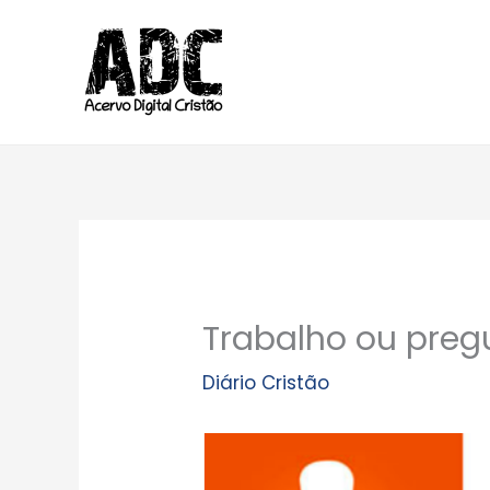
Ir
para
o
conteúdo
Trabalho ou preg
Diário Cristão