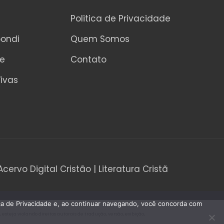
Politica de Privacidade
pondi
Quem Somos
ne
Contato
ivas
Acervo Digital Cristão | Literatura Cristã
tica de Privacidade e, ao continuar navegando, você concorda com
teja violando direitos autorais de tradução, versão, exibição,