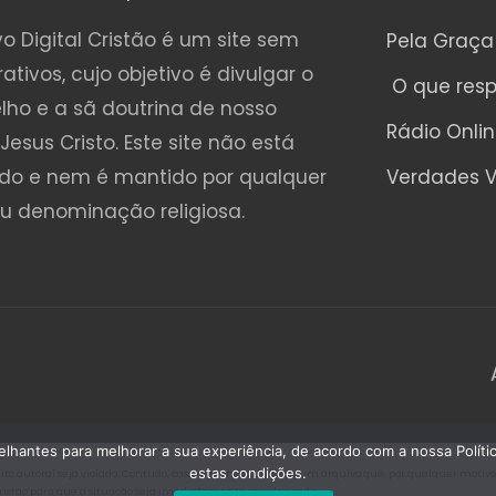
o Digital Cristão é um site sem
Pela Graça
rativos, cujo objetivo é divulgar o
O que res
lho e a sã doutrina de nosso
Rádio Onli
Jesus Cristo. Este site não está
ado e nem é mantido por qualquer
Verdades V
ou denominação religiosa.
emelhantes para melhorar a sua experiência, de acordo com a nossa Polí
estas condições.
o autoral seja violado. Contudo, caso seja encontrado algum arquivo que, por qualquer motivo, es
Cristão para que a situação seja imediatamente regularizada.