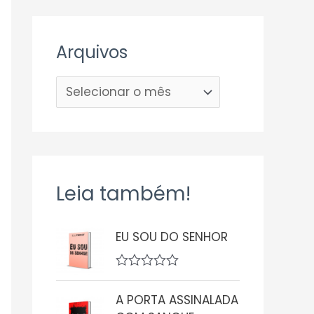
Arquivos
Leia também!
EU SOU DO SENHOR
A
v
A PORTA ASSINALADA
a
l