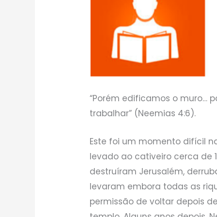
“Porém edificamos o muro… po
trabalhar” (Neemias 4:6).
Este foi um momento difícil na 
levado ao cativeiro cerca de 1
destruíram Jerusalém, derrub
levaram embora todas as riq
permissão de voltar depois de
templo. Alguns anos depois, 