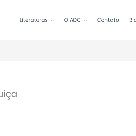
Literaturas
O ADC
Contato
Bl
uiça