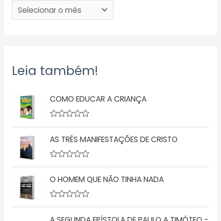
Leia também!
COMO EDUCAR A CRIANÇA
A
v
AS TRÊS MANIFESTAÇÕES DE CRISTO
a
l
i
a
A
ç
v
ã
O HOMEM QUE NÃO TINHA NADA
a
o
l
0
i
d
a
A
e
ç
v
5
ã
A SEGUNDA EPÍSTOLA DE PAULO A TIMÓTEO -
a