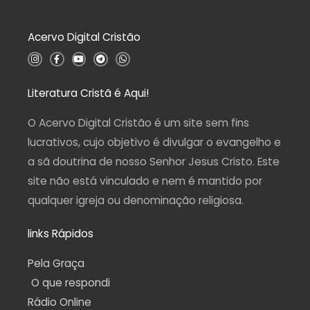
o
0
d
Acervo Digital Cristão
e
5
I
F
Y
T
W
n
a
o
e
h
s
c
u
l
a
t
e
t
e
t
a
b
u
g
s
Literatura Cristã é Aqui!
g
o
b
r
a
r
o
e
a
p
a
k
m
p
O Acervo Digital Cristão é um site sem fins
m
-
f
lucrativos, cujo objetivo é divulgar o evangelho e
a sã doutrina de nosso Senhor Jesus Cristo. Este
site não está vinculado e nem é mantido por
qualquer igreja ou denominação religiosa.
links Rápidos
Pela Graça
O que respondi
Rádio Online