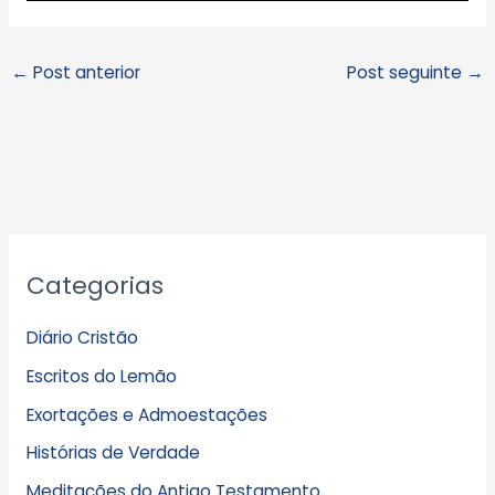
←
Post anterior
Post seguinte
→
A
Categorias
r
q
Diário Cristão
u
Escritos do Lemão
i
Exortações e Admoestações
v
Histórias de Verdade
o
s
Meditações do Antigo Testamento