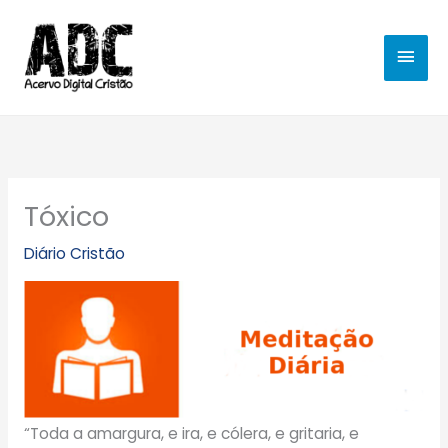
Ir
MEN
para
o
PRIN
conteúdo
Tóxico
Diário Cristão
“Toda a amargura, e ira, e cólera, e gritaria, e