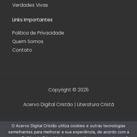
Verdades Vivas
Links Importantes
Politica de Privacidade
Quem Somos
Contato
Copyright © 2026
Acervo Digital Cristão | Literatura Cristã
O Acervo Digital Cristão utiliza cookies e outras tecnologias
O Acervo Digital Cristão tem envidado esforços para que nenhum direito autoral seja
semelhantes para melhorar a sua experiência, de acordo com a
violado. Contudo, caso seja encontrado algum arquivo que, por qualquer motivo, esteja