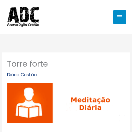
Ir
MEN
para
o
PRIN
conteúdo
Torre forte
Diário Cristão