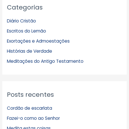
Categorias
r
q
Diário Cristão
u
Escritos do Lemão
i
Exortações e Admoestações
v
Histórias de Verdade
o
s
Meditações do Antigo Testamento
Posts recentes
Cordão de escarlata
Fazei-o como ao Senhor
Medita estas coisas