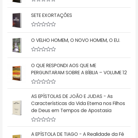
A
v
SETE EXORTAÇÕES
a
l
i
a
A
ç
v
ã
O VELHO HOMEM, O NOVO HOMEM, O EU.
a
o
l
0
i
d
a
A
e
ç
v
5
ã
O QUE RESPONDI AOS QUE ME
a
o
l
PERGUNTARAM SOBRE A BÍBLIA – VOLUME 12
0
i
d
a
e
ç
5
A
ã
v
o
AS EPÍSTOLAS DE JOÃO E JUDAS - As
a
0
l
d
Características da Vida Eterna nos Filhos
i
e
de Deus em Tempos de Apostasia
a
5
ç
ã
o
A
0
v
A EPÍSTOLA DE TIAGO - A Realidade da Fé
d
a