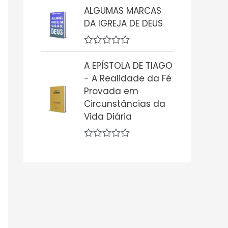
ã
v
ALGUMAS MARCAS
o
a
0
DA IGREJA DE DEUS
l
d
i
e
a
5
ç
A
ã
v
A EPÍSTOLA DE TIAGO
o
a
0
- A Realidade da Fé
l
d
i
Provada em
e
a
5
Circunstâncias da
ç
ã
Vida Diária
o
0
d
A
e
v
5
a
l
i
a
ç
ã
o
0