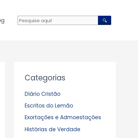
og
🔍
A
Categorias
r
q
Diário Cristão
u
Escritos do Lemão
i
Exortações e Admoestações
v
Histórias de Verdade
o