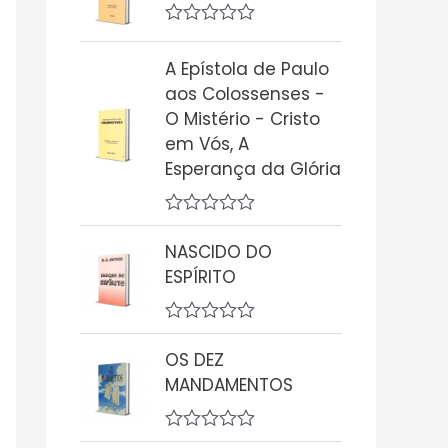
i
a
A
ç
v
A Epístola de Paulo
ã
a
o
l
aos Colossenses -
0
i
O Mistério - Cristo
d
a
e
ç
em Vós, A
5
ã
Esperança da Glória
o
0
d
e
A
5
v
NASCIDO DO
a
ESPÍRITO
l
i
a
ç
A
ã
v
OS DEZ
o
a
0
MANDAMENTOS
l
d
i
e
a
5
ç
A