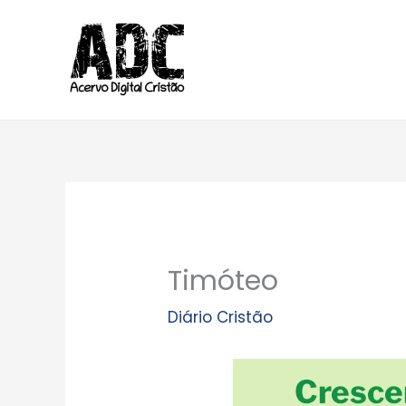
Ir
para
o
conteúdo
Timóteo
Diário Cristão