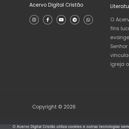
Acervo Digital Cristão
Literat
I
F
Y
T
W
n
a
o
e
h
O Acerv
s
c
u
l
a
t
e
t
e
t
fins luc
a
b
u
g
s
g
o
b
r
a
evange
r
o
e
a
p
a
k
m
p
Senhor 
m
-
f
vincul
igreja 
Copyright © 2026
O Acervo Digital Cristão utiliza cookies e outras tecnologias s