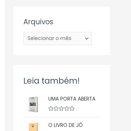
Arquivos
Leia também!
UMA PORTA ABERTA
A
v
O LIVRO DE JÓ
a
l