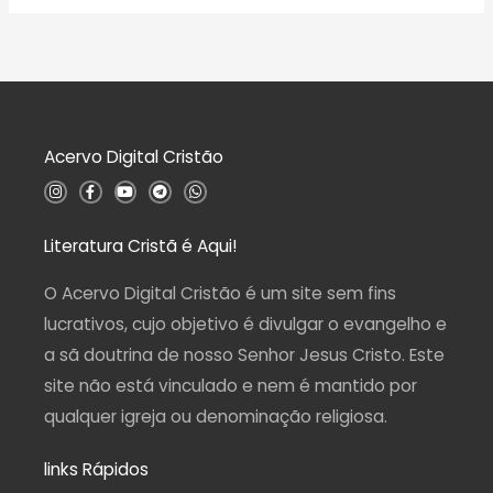
d
a
e
l
5
i
a
ç
ã
o
0
d
Acervo Digital Cristão
e
5
I
F
Y
T
W
n
a
o
e
h
s
c
u
l
a
t
e
t
e
t
a
b
u
g
s
Literatura Cristã é Aqui!
g
o
b
r
a
r
o
e
a
p
a
k
m
p
O Acervo Digital Cristão é um site sem fins
m
-
f
lucrativos, cujo objetivo é divulgar o evangelho e
a sã doutrina de nosso Senhor Jesus Cristo. Este
site não está vinculado e nem é mantido por
qualquer igreja ou denominação religiosa.
links Rápidos