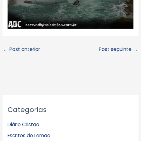
←
Post anterior
Post seguinte
→
A
Categorias
r
q
Diário Cristão
u
Escritos do Lemão
i