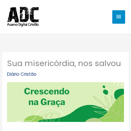
Ir
MEN
para
o
PRIN
conteúdo
Sua misericórdia, nos salvou
Diário Cristão