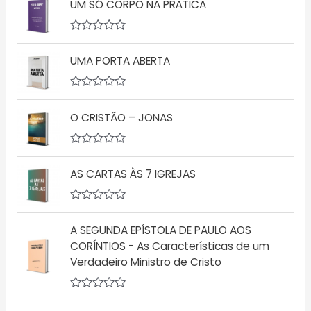
ã
UM SÓ CORPO NA PRÁTICA
a
o
l
0
i
d
a
A
e
ç
v
5
ã
UMA PORTA ABERTA
a
o
l
0
i
d
a
A
e
ç
v
5
ã
O CRISTÃO – JONAS
a
o
l
0
i
d
a
A
e
ç
v
5
ã
AS CARTAS ÀS 7 IGREJAS
a
o
l
0
i
d
a
A
e
ç
v
5
ã
A SEGUNDA EPÍSTOLA DE PAULO AOS
a
o
l
CORÍNTIOS - As Características de um
0
i
d
Verdadeiro Ministro de Cristo
a
e
ç
5
ã
o
A
0
v