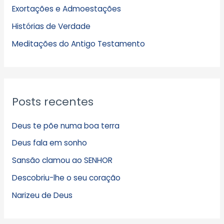
Exortações e Admoestações
v
Histórias de Verdade
o
s
Meditações do Antigo Testamento
Posts recentes
Deus te põe numa boa terra
Deus fala em sonho
Sansão clamou ao SENHOR
Descobriu-lhe o seu coração
Narizeu de Deus