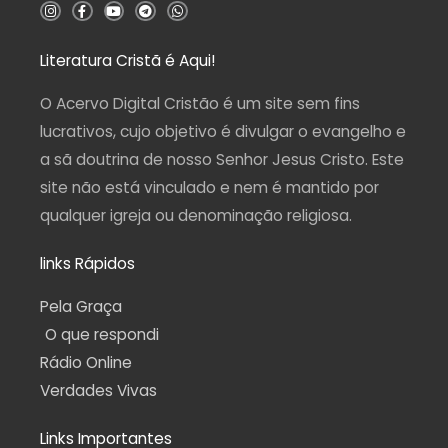
I
F
Y
T
W
n
a
o
e
h
s
c
u
l
a
t
e
t
e
t
a
b
u
g
s
Literatura Cristã é Aqui!
g
o
b
r
a
r
o
e
a
p
a
k
m
p
O Acervo Digital Cristão é um site sem fins
m
-
f
lucrativos, cujo objetivo é divulgar o evangelho e
a sã doutrina de nosso Senhor Jesus Cristo. Este
site não está vinculado e nem é mantido por
qualquer igreja ou denominação religiosa.
links Rápidos
Pela Graça
O que respondi
Rádio Online
Verdades Vivas
Links Importantes