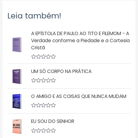
Leia também!
A EPÍSTOLA DE PAULO AO TITO E FILEMOM - A
Verdade conforme a Piedade e a Cortesia
Cristã
A
v
UM SÓ CORPO NA PRÁTICA
a
l
i
a
A
ç
v
O AMIGO E AS COISAS QUE NUNCA MUDAM
ã
a
o
l
0
i
d
a
A
e
ç
v
5
ã
EU SOU DO SENHOR
a
o
l
0
i
d
a
A