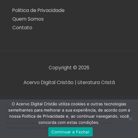
Politica de Privacidade
Quem Somos
Contato
Copyright © 2026
Acervo Digital Cristão | Literatura Cristã
O Acervo Digital Cristão utiliza cookies e outras tecnologias
O Acervo Digital Cristão tem envidado esforços para que nenhum direito autoral seja
semelhantes para melhorar a sua experiência, de acordo com a
violado. Contudo, caso seja encontrado algum arquivo que, por qualquer motivo, esteja
nossa Política de Privacidade e, ao continuar navegando, você
violando direitos autorais de tradução, versão, exibição, reprodução ou quaisquer
concorda com estas condições.
outros, informe a equipe do Acervo Digital Cristão para que a situação seja
imediatamente regularizada.
Continuar e Fechar