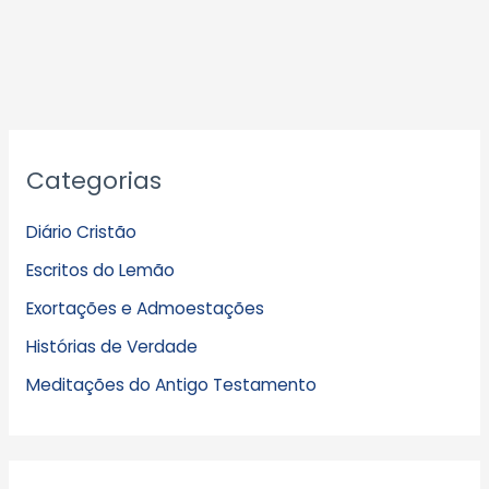
A
Categorias
r
q
Diário Cristão
u
Escritos do Lemão
i
Exortações e Admoestações
v
Histórias de Verdade
o
s
Meditações do Antigo Testamento