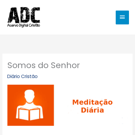
Ir
MEN
para
o
PRIN
conteúdo
Somos do Senhor
Diário Cristão