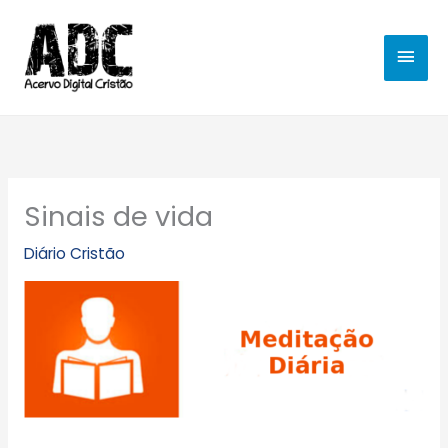
Ir
MEN
para
o
PRIN
conteúdo
Sinais de vida
Diário Cristão