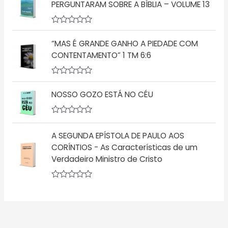
l
PERGUNTARAM SOBRE A BÍBLIA – VOLUME 13
0
i
d
a
e
ç
5
A
ã
v
o
“MAS É GRANDE GANHO A PIEDADE COM
a
0
l
d
CONTENTAMENTO” 1 TM 6:6
i
e
a
5
ç
A
ã
v
o
NOSSO GOZO ESTÁ NO CÉU
a
0
l
d
i
e
a
A
5
ç
v
A SEGUNDA EPÍSTOLA DE PAULO AOS
ã
a
o
l
CORÍNTIOS - As Características de um
0
i
d
Verdadeiro Ministro de Cristo
a
e
ç
5
ã
o
A
0
v
d
a
e
l
5
i
a