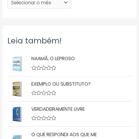
Leia também!
NAAMÃ, O LEPROSO
A
v
EXEMPLO OU SUBSTITUTO?
a
l
i
a
A
ç
v
ã
VERDADEIRAMENTE LIVRE
a
o
l
0
i
d
a
A
e
ç
v
5
ã
O QUE RESPONDI AOS QUE ME
a
o