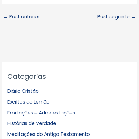
←
Post anterior
Post seguinte
→
A
Categorias
r
q
Diário Cristão
u
Escritos do Lemão
i
Exortações e Admoestações
v
Histórias de Verdade
o
s
Meditações do Antigo Testamento