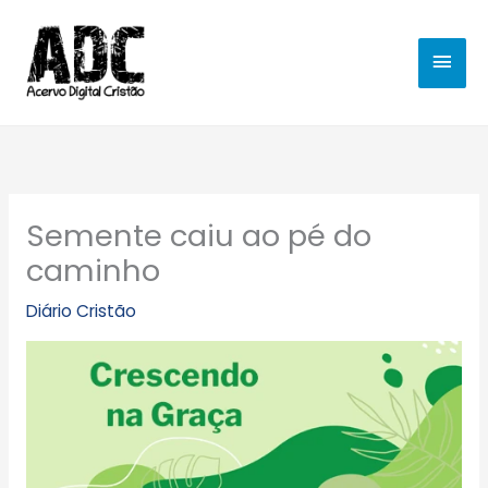
Ir
MEN
para
o
PRIN
conteúdo
Semente caiu ao pé do
caminho
Diário Cristão