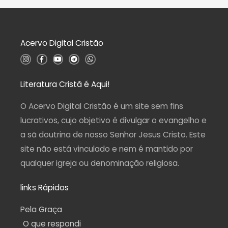
ç
ã
o
0
d
Acervo Digital Cristão
e
5
I
F
Y
T
W
n
a
o
e
h
s
c
u
l
a
t
e
t
e
t
a
b
u
g
s
Literatura Cristã é Aqui!
g
o
b
r
a
r
o
e
a
p
a
k
m
p
O Acervo Digital Cristão é um site sem fins
m
-
f
lucrativos, cujo objetivo é divulgar o evangelho e
a sã doutrina de nosso Senhor Jesus Cristo. Este
site não está vinculado e nem é mantido por
qualquer igreja ou denominação religiosa.
links Rápidos
Pela Graça
O que respondi