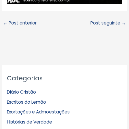
←
Post anterior
Post seguinte
→
A
Categorias
r
q
Diário Cristão
u
Escritos do Lemão
i
Exortações e Admoestações
v
Histórias de Verdade
o