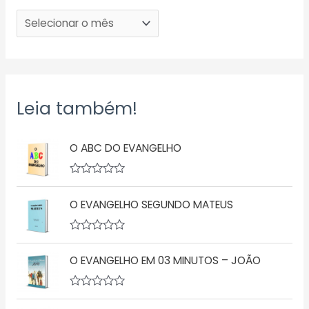
Leia também!
O ABC DO EVANGELHO
A
v
O EVANGELHO SEGUNDO MATEUS
a
l
i
a
A
ç
v
ã
O EVANGELHO EM 03 MINUTOS – JOÃO
a
o
l
0
i
d
a
A
e
ç
v
5