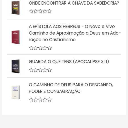
ã
ONDE ENCONTRAR A CHAVE DA SABEDORIA?
a
o
l
0
i
d
a
A
e
ç
v
5
ã
A EPÍSTOLA AOS HEBREUS - O Novo e Vivo
a
o
l
Caminho de Aproximação a Deus em Ado-
0
i
d
ração no Cristianismo
a
e
ç
5
ã
o
A
0
v
d
GUARDA O QUE TENS (APOCALIPSE 3:11)
a
e
l
5
i
a
A
ç
v
O CAMINHO DE DEUS PARA O DESCANSO,
ã
a
o
l
PODER E CONSAGRAÇÃO
0
i
d
a
e
ç
5
A
ã
v
o
a
0
l
d
i
e
a
5