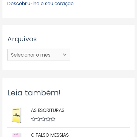
Descobriu-lhe o seu coração
Arquivos
Leia também!
AS ESCRITURAS
A
v
O FALSO MESSIAS
a