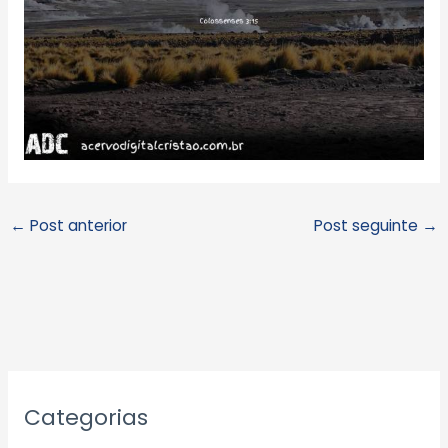
←
Post anterior
Post seguinte
→
A
Categorias
r
q