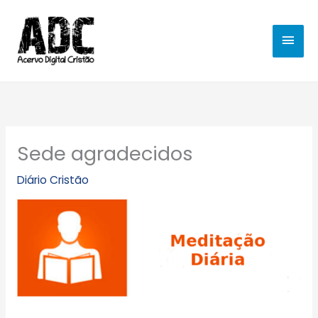
Ir
MEN
para
o
PRIN
conteúdo
Sede agradecidos
Diário Cristão