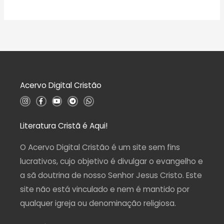
A
e
ç
v
5
ã
a
o
l
0
i
d
a
e
ç
5
ã
o
0
d
Acervo Digital Cristão
e
5
I
F
Y
T
W
n
a
o
e
h
s
c
u
l
a
t
e
t
e
t
a
b
u
g
s
Literatura Cristã é Aqui!
g
o
b
r
a
r
o
e
a
p
a
k
m
p
O Acervo Digital Cristão é um site sem fins
m
-
f
lucrativos, cujo objetivo é divulgar o evangelho e
a sã doutrina de nosso Senhor Jesus Cristo. Este
site não está vinculado e nem é mantido por
qualquer igreja ou denominação religiosa.