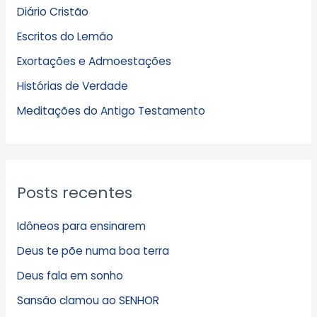
Diário Cristão
u
Escritos do Lemão
i
Exortações e Admoestações
v
Histórias de Verdade
o
s
Meditações do Antigo Testamento
Posts recentes
Idôneos para ensinarem
Deus te põe numa boa terra
Deus fala em sonho
Sansão clamou ao SENHOR