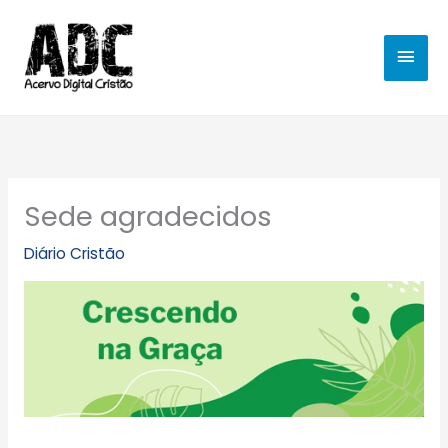
Ir
MEN
para
o
PRIN
conteúdo
Sede agradecidos
Diário Cristão