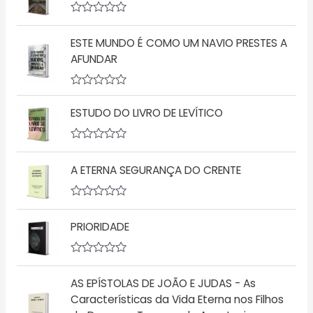
A
v
ESTE MUNDO É COMO UM NAVIO PRESTES A
a
l
AFUNDAR
i
a
ç
A
ã
v
o
ESTUDO DO LIVRO DE LEVÍTICO
a
0
l
d
i
e
a
5
A
ç
v
A ETERNA SEGURANÇA DO CRENTE
ã
a
o
l
0
i
d
a
A
e
ç
v
5
ã
PRIORIDADE
a
o
l
0
i
d
a
A
e
ç
v
5
ã
AS EPÍSTOLAS DE JOÃO E JUDAS - As
a
o
l
Características da Vida Eterna nos Filhos
0
i
d