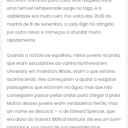
estavam voltando para casa. Mas naquela noite
uma terrível tempestade surgiu no lago, e a
visibilidade era muito ruim. Por volta das 2h30 da
manhã de 8 de setembro, o Lady Elgin foi atingido
por outro navio e começou a afundar muito
rapidamente.
Quando a notícia se espalhou, vários jovens na praia,
que eram estudantes da vizinha Northwestern
University em Evanston, Illinois, viram o que estava
acontecendo. Eles começaram a ajudar a resgatar
passageiros que estavam na água, mas que não
conseguiam passar pelas ondas para chegar à praia.
Muitos desses jovens eram verdadeiros heróis, mas
um nome se destaca — o de Edward Spencer, que
era aluno do Garrett Biblical Institute. Ele era um bom
nadador e, por causa de sua persistência e