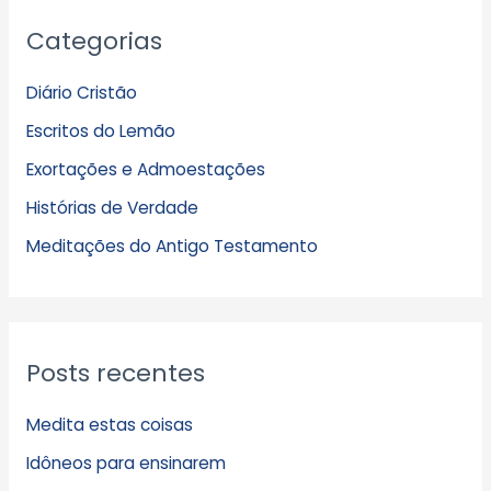
A
Categorias
r
q
Diário Cristão
u
Escritos do Lemão
i
Exortações e Admoestações
v
Histórias de Verdade
o
s
Meditações do Antigo Testamento
Posts recentes
Medita estas coisas
Idôneos para ensinarem