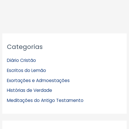
A
Categorias
r
q
Diário Cristão
u
Escritos do Lemão
i
Exortações e Admoestações
v
Histórias de Verdade
o
s
Meditações do Antigo Testamento