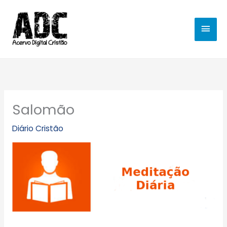
Ir
MEN
para
o
PRIN
conteúdo
Salomão
Diário Cristão