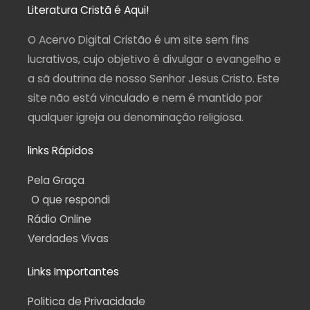
a
b
u
g
s
Literatura Cristã é Aqui!
g
o
b
r
a
r
o
e
a
p
a
k
m
p
O Acervo Digital Cristão é um site sem fins
m
-
f
lucrativos, cujo objetivo é divulgar o evangelho e
a sã doutrina de nosso Senhor Jesus Cristo. Este
site não está vinculado e nem é mantido por
qualquer igreja ou denominação religiosa.
links Rápidos
Pela Graça
O que respondi
Rádio Online
Verdades Vivas
Links Importantes
Politica de Privacidade