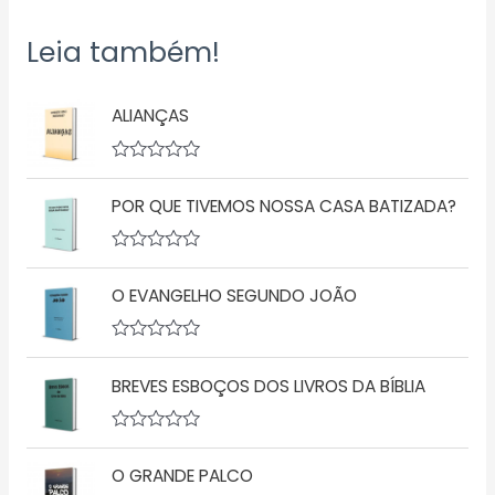
Leia também!
ALIANÇAS
A
v
POR QUE TIVEMOS NOSSA CASA BATIZADA?
a
l
i
a
A
ç
v
ã
O EVANGELHO SEGUNDO JOÃO
a
o
l
0
i
d
a
A
e
ç
v
5
ã
BREVES ESBOÇOS DOS LIVROS DA BÍBLIA
a
o
l
0
i
d
a
A
e
ç
v
5
ã
O GRANDE PALCO
a
o
l