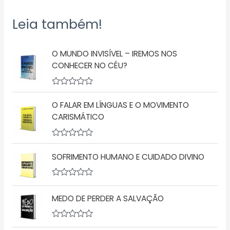
Leia também!
O MUNDO INVISÍVEL – IREMOS NOS
CONHECER NO CÉU?
A
v
O FALAR EM LÍNGUAS E O MOVIMENTO
a
l
CARISMÁTICO
i
a
ç
A
ã
v
o
SOFRIMENTO HUMANO E CUIDADO DIVINO
a
0
l
d
i
e
a
A
5
ç
v
MEDO DE PERDER A SALVAÇÃO
ã
a
o
l
0
i
d
a
A
e
ç