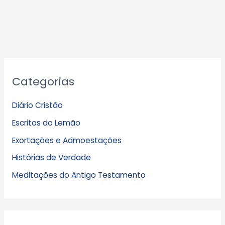
A
Categorias
r
q
Diário Cristão
u
Escritos do Lemão
i
Exortações e Admoestações
v
Histórias de Verdade
o
s
Meditações do Antigo Testamento