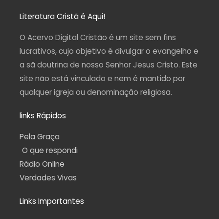
s
c
u
l
a
t
e
t
e
t
a
b
u
g
s
Literatura Cristã é Aqui!
g
o
b
r
a
r
o
e
a
p
a
k
m
p
O Acervo Digital Cristão é um site sem fins
m
-
f
lucrativos, cujo objetivo é divulgar o evangelho e
a sã doutrina de nosso Senhor Jesus Cristo. Este
site não está vinculado e nem é mantido por
qualquer igreja ou denominação religiosa.
links Rápidos
Pela Graça
O que respondi
Rádio Online
Verdades Vivas
Links Importantes