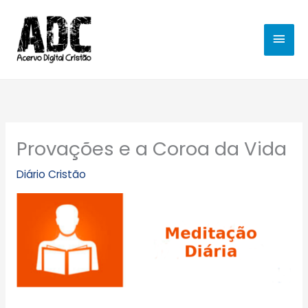
Ir
MEN
para
o
PRIN
conteúdo
Provações e a Coroa da Vida
Diário Cristão