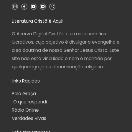
5
I
F
Y
T
W
n
a
o
e
h
s
c
u
l
a
t
e
t
e
t
a
b
u
g
s
Literatura Cristã é Aqui!
g
o
b
r
a
r
o
e
a
p
a
k
m
p
O Acervo Digital Cristão é um site sem fins
m
-
f
lucrativos, cujo objetivo é divulgar o evangelho e
a sã doutrina de nosso Senhor Jesus Cristo. Este
site não está vinculado e nem é mantido por
qualquer igreja ou denominação religiosa.
links Rápidos
Pela Graça
O que respondi
Rádio Online
Verdades Vivas