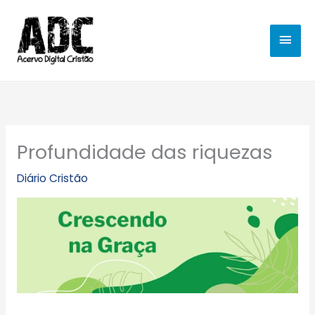
Ir
MEN
para
o
PRIN
conteúdo
Profundidade das riquezas
Diário Cristão