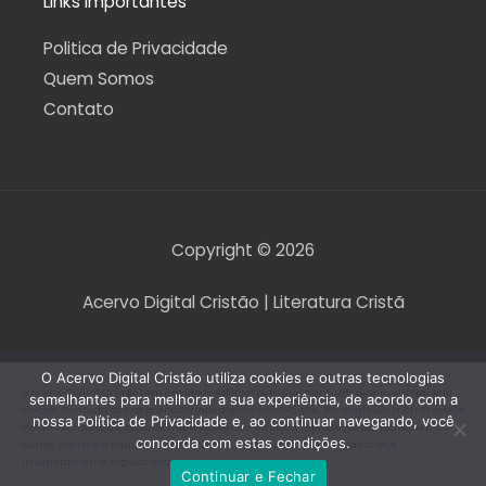
Links Importantes
Politica de Privacidade
Quem Somos
Contato
Copyright © 2026
Acervo Digital Cristão | Literatura Cristã
O Acervo Digital Cristão utiliza cookies e outras tecnologias
O Acervo Digital Cristão tem envidado esforços para que nenhum direito autoral seja
semelhantes para melhorar a sua experiência, de acordo com a
violado. Contudo, caso seja encontrado algum arquivo que, por qualquer motivo, esteja
nossa Política de Privacidade e, ao continuar navegando, você
violando direitos autorais de tradução, versão, exibição, reprodução ou quaisquer
concorda com estas condições.
outros, informe a equipe do Acervo Digital Cristão para que a situação seja
imediatamente regularizada.
Continuar e Fechar