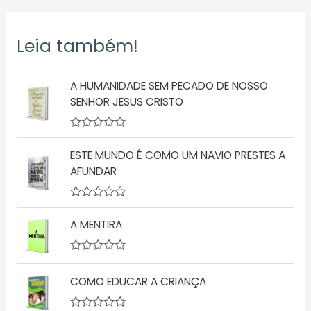
Leia também!
A HUMANIDADE SEM PECADO DE NOSSO
SENHOR JESUS CRISTO
A
v
ESTE MUNDO É COMO UM NAVIO PRESTES A
a
l
AFUNDAR
i
a
ç
A
ã
v
o
A MENTIRA
a
0
l
d
i
e
a
A
5
ç
v
COMO EDUCAR A CRIANÇA
ã
a
o
l
0
i