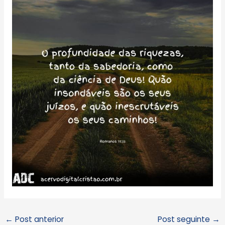
←
Post anterior
Post seguinte
→