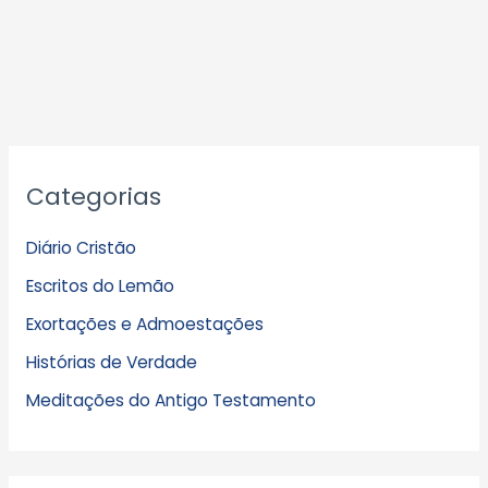
A
Categorias
r
q
Diário Cristão
u
Escritos do Lemão
i
Exortações e Admoestações
v
Histórias de Verdade
o
s
Meditações do Antigo Testamento