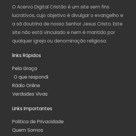
r
o
e
a
p
a
k
m
p
O Acervo Digital Cristão é um site sem fins
m
-
f
lucrativos, cujo objetivo é divulgar o evangelho e
a sã doutrina de nosso Senhor Jesus Cristo. Este
site não está vinculado e nem é mantido por
qualquer igreja ou denominação religiosa.
links Rápidos
Pela Graça
O que respondi
Rádio Online
Verdades Vivas
Links Importantes
Politica de Privacidade
Quem Somos