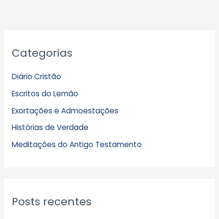
A
Categorias
r
q
Diário Cristão
u
Escritos do Lemão
i
Exortações e Admoestações
v
Histórias de Verdade
o
s
Meditações do Antigo Testamento
Posts recentes