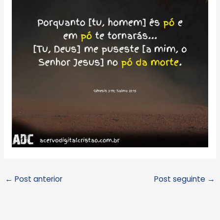
←
Post anterior
Post seguinte
→