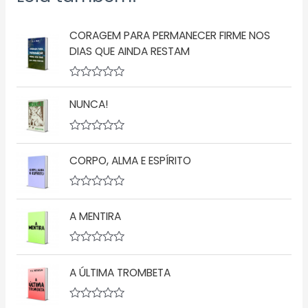
CORAGEM PARA PERMANECER FIRME NOS
DIAS QUE AINDA RESTAM
A
v
NUNCA!
a
l
i
a
A
ç
v
CORPO, ALMA E ESPÍRITO
ã
a
o
l
0
i
d
a
A
e
ç
v
5
ã
A MENTIRA
a
o
l
0
i
d
a
A
e
ç
v
5
ã
A ÚLTIMA TROMBETA
a
o
l
0
i
d
a
A