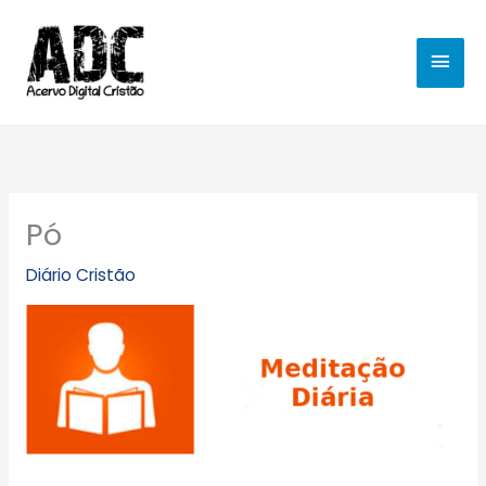
Ir
MEN
para
o
PRIN
conteúdo
Pó
Diário Cristão