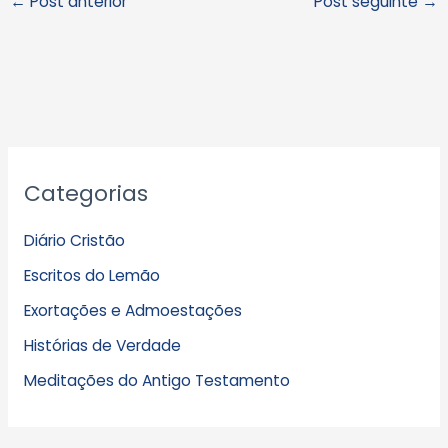
←
Post anterior
Post seguinte
→
A
Categorias
r
q
Diário Cristão
u
Escritos do Lemão
i
Exortações e Admoestações
v
Histórias de Verdade
o
s
Meditações do Antigo Testamento