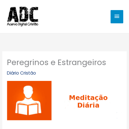
Ir
MEN
para
o
PRIN
conteúdo
Peregrinos e Estrangeiros
Diário Cristão