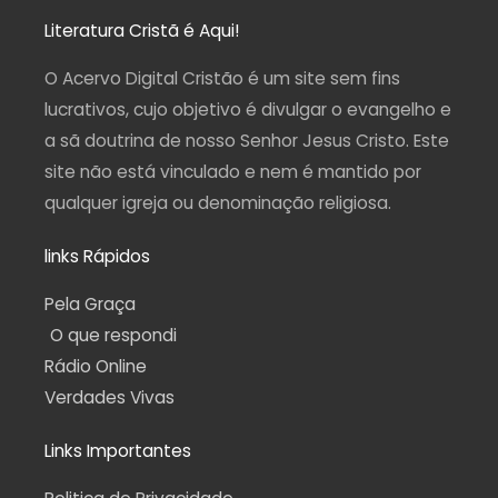
t
e
t
e
t
a
b
u
g
s
Literatura Cristã é Aqui!
g
o
b
r
a
r
o
e
a
p
a
k
m
p
O Acervo Digital Cristão é um site sem fins
m
-
f
lucrativos, cujo objetivo é divulgar o evangelho e
a sã doutrina de nosso Senhor Jesus Cristo. Este
site não está vinculado e nem é mantido por
qualquer igreja ou denominação religiosa.
links Rápidos
Pela Graça
O que respondi
Rádio Online
Verdades Vivas
Links Importantes