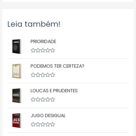
Leia também!
PRIORIDADE
A
v
PODEMOS TER CERTEZA?
a
l
i
a
A
ç
v
ã
LOUCAS E PRUDENTES
a
o
l
0
i
d
a
A
e
ç
v
5
ã
JUGO DESIGUAL
a
o
l
0
i
d
a
A
e
ç
v