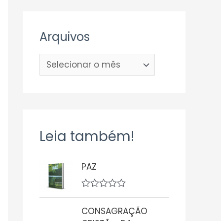
Arquivos
Leia também!
PAZ
A
v
CONSAGRAÇÃO
a
l