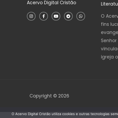
Acervo Digital Cristão
Literat
I
F
Y
T
W
n
a
o
e
h
O Acerv
s
c
u
l
a
t
e
t
e
t
fins luc
a
b
u
g
s
g
o
b
r
a
evange
r
o
e
a
p
a
k
m
p
Senhor 
m
-
f
vincul
igreja 
Copyright © 2026
O Acervo Digital Cristão utiliza cookies e outras tecnologias s