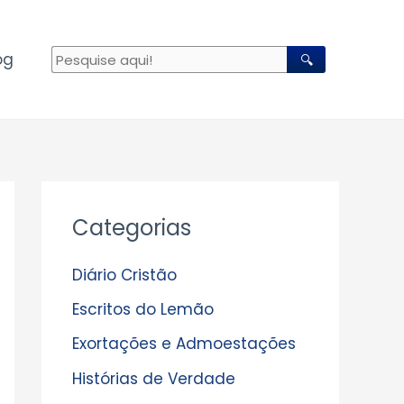
og
🔍
A
Categorias
r
q
Diário Cristão
u
Escritos do Lemão
i
Exortações e Admoestações
v
Histórias de Verdade
o