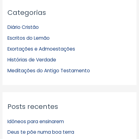
A
Categorias
r
q
Diário Cristão
u
Escritos do Lemão
i
Exortações e Admoestações
v
Histórias de Verdade
o
s
Meditações do Antigo Testamento
Posts recentes
Idôneos para ensinarem
Deus te põe numa boa terra