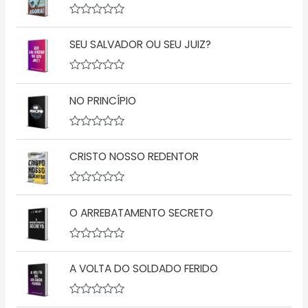
A
v
SEU SALVADOR OU SEU JUIZ?
a
l
i
a
A
ç
v
ã
NO PRINCÍPIO
a
o
l
0
i
d
a
A
e
ç
v
5
ã
CRISTO NOSSO REDENTOR
a
o
l
0
i
d
a
A
e
ç
v
5
ã
O ARREBATAMENTO SECRETO
a
o
l
0
i
d
a
A
e
ç
v
5
ã
A VOLTA DO SOLDADO FERIDO
a
o
l
0
i
d
a
A
e