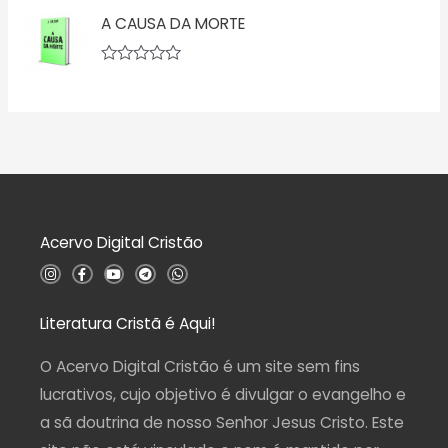
ç
v
5
ã
A CAUSA DA MORTE
a
o
l
0
i
d
a
A
e
ç
v
5
ã
a
o
l
0
i
d
a
e
ç
5
ã
o
0
d
Acervo Digital Cristão
e
5
I
F
Y
T
W
n
a
o
e
h
s
c
u
l
a
t
e
t
e
t
a
b
u
g
s
Literatura Cristã é Aqui!
g
o
b
r
a
r
o
e
a
p
a
k
m
p
O Acervo Digital Cristão é um site sem fins
m
-
f
lucrativos, cujo objetivo é divulgar o evangelho e
a sã doutrina de nosso Senhor Jesus Cristo. Este