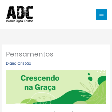
Ir
MEN
para
o
PRIN
conteúdo
Pensamentos
Diário Cristão