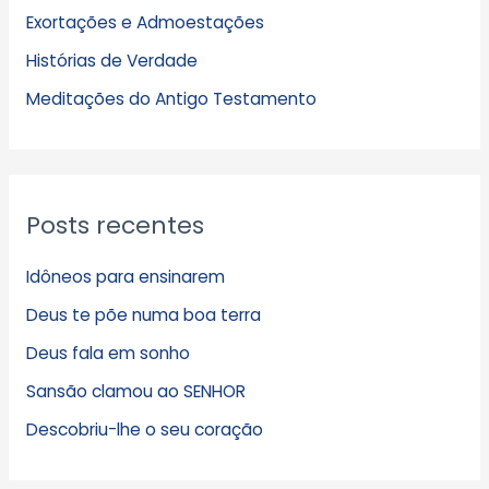
Exortações e Admoestações
v
Histórias de Verdade
o
s
Meditações do Antigo Testamento
Posts recentes
Idôneos para ensinarem
Deus te põe numa boa terra
Deus fala em sonho
Sansão clamou ao SENHOR
Descobriu-lhe o seu coração