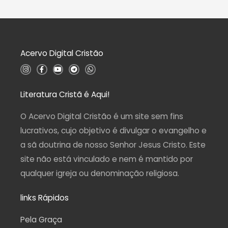
d
a
e
ç
5
ã
o
0
d
Acervo Digital Cristão
e
5
I
F
Y
T
W
n
a
o
e
h
s
c
u
l
a
t
e
t
e
t
a
b
u
g
s
Literatura Cristã é Aqui!
g
o
b
r
a
r
o
e
a
p
a
k
m
p
O Acervo Digital Cristão é um site sem fins
m
-
f
lucrativos, cujo objetivo é divulgar o evangelho e
a sã doutrina de nosso Senhor Jesus Cristo. Este
site não está vinculado e nem é mantido por
qualquer igreja ou denominação religiosa.
links Rápidos
Pela Graça