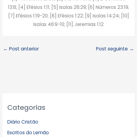
13:8; [4] Efésios 1:11; [5] Isaías 28:29; [6] Números 23:19;
[7] Efésios 1:19-20; [8] Efésios 1:22; [9] Isaías 14:24; [10]
Isaías 46:9-10; [11] Jeremias 1:12
←
Post anterior
Post seguinte
→
A
Categorias
r
q
Diário Cristão
u
Escritos do Lemão
i