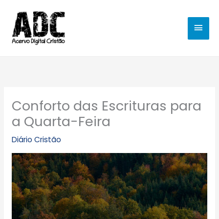
Ir
MEN
para
o
PRIN
conteúdo
Conforto das Escrituras para
a Quarta-Feira
Diário Cristão