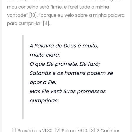
meu conselho será firme, e farei toda a minha
vontade” [10], “porque eu velo sobre a minha palavra
para cumpri-la” [11].
A Palavra de Deus é muito,
muito clara;
O que Ele promete, Ele fará;
Satanás e os homens podem se
opor a Ele;
Mas Ele verá Suas promessas
cumpridas.
[1] Provérbios 21:30; [2] Salmo 76:10; [3] 2 Coríntios