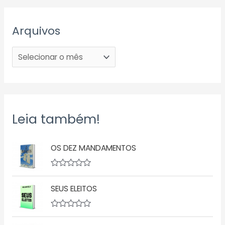
Arquivos
Leia também!
OS DEZ MANDAMENTOS
A
v
SEUS ELEITOS
a
l
i
a
A
ç
v